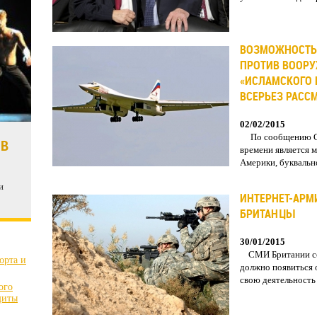
ВОЗМОЖНОСТЬ
ПРОТИВ ВООР
«ИСЛАМСКОГО 
ВСЕРЬЕЗ РАСС
02/02/2015
По сообщению CNN
 В
времени является
Америки, буквально 
и
ИНТЕРНЕТ-АРМ
БРИТАНЦЫ
30/01/2015
СМИ Британии соо
орта и
должно появиться 
свою деятельность 
ого
щиты