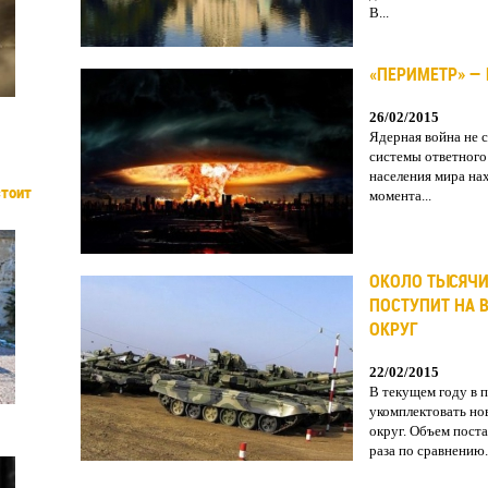
В...
«ПЕРИМЕТР» —
26/02/2015
Ядерная война не 
системы ответного
населения мира на
стоит
момента...
ОКОЛО ТЫСЯЧИ
ПОСТУПИТ НА 
ОКРУГ
22/02/2015
В текущем году в 
укомплектовать но
округ. Объем пост
раза по сравнению.