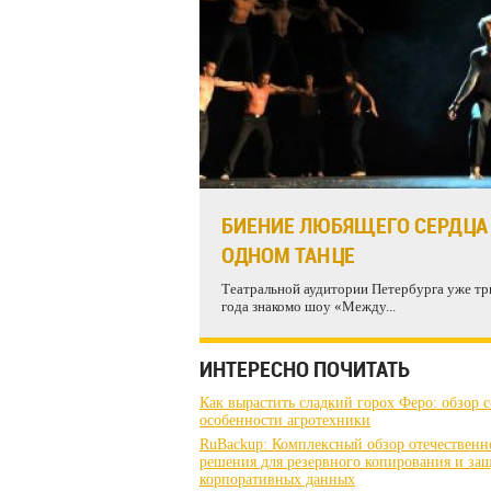
БИЕНИЕ ЛЮБЯЩЕГО СЕРДЦА
ОДНОМ ТАНЦЕ
Театральной аудитории Петербурга уже тр
года знакомо шоу «Между...
ИНТЕРЕСНО ПОЧИТАТЬ
Как вырастить сладкий горох Феро: обзор с
особенности агротехники
RuBackup: Комплексный обзор отечественн
решения для резервного копирования и за
корпоративных данных