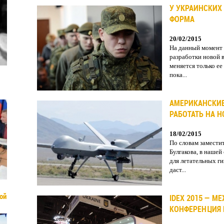
У УКРАИНСКИХ
ФОРМА
20/02/2015
На данный момент 
разработки новой 
меняется только е
пока...
АМЕРИКАНСКИ
РАБОТАТЬ НА 
18/02/2015
По словам замести
Булгакова, в нашей
для летательных г
даст...
ой
IDEX 2015 — 
КОНФЕРЕНЦИЯ