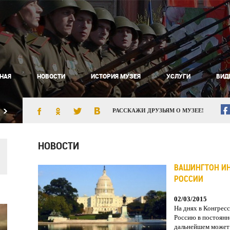
НАЯ
НОВОСТИ
ИСТОРИЯ МУЗЕЯ
УСЛУГИ
ВИД
РАССКАЖИ ДРУЗЬЯМ О МУЗЕЕ!
НОВОСТИ
ВАШИНГТОН ИН
РОССИИ
02/03/2015
На днях в Конгрес
Россию в постоянн
дальнейшем может 