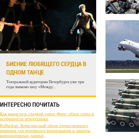
БИЕНИЕ ЛЮБЯЩЕГО СЕРДЦА В
ОДНОМ ТАНЦЕ
Театральной аудитории Петербурга уже три
года знакомо шоу «Между...
ИНТЕРЕСНО ПОЧИТАТЬ
Как вырастить сладкий горох Феро: обзор сорта и
особенности агротехники
RuBackup: Комплексный обзор отечественного
решения для резервного копирования и защиты
корпоративных данных