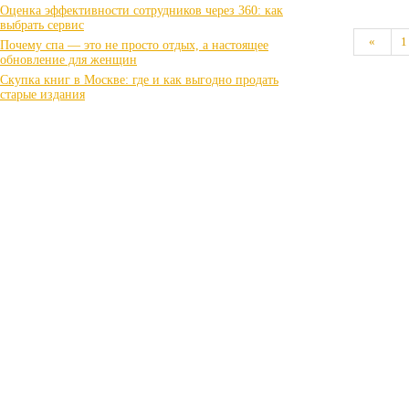
Оценка эффективности сотрудников через 360: как
выбрать сервис
«
1
Почему спа — это не просто отдых, а настоящее
обновление для женщин
Скупка книг в Москве: где и как выгодно продать
старые издания