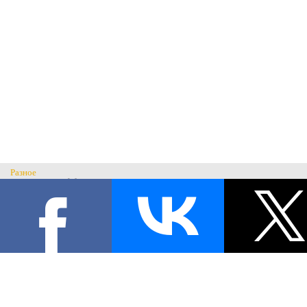
Разное
Главная
Н
История музея
С
Музеи России
© Музей военного костюма 2026.
Военные музеи мира
Все права защищены