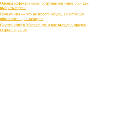
Оценка эффективности сотрудников через 360: как
выбрать сервис
Почему спа — это не просто отдых, а настоящее
обновление для женщин
Скупка книг в Москве: где и как выгодно продать
старые издания