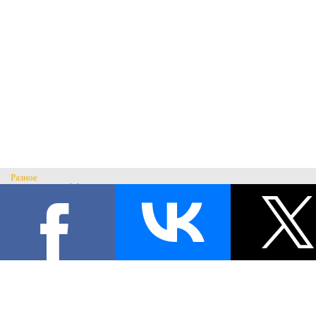
Разное
Главная
Н
История музея
С
Музеи России
© Музей военного костюма 2026.
Военные музеи мира
Все права защищены