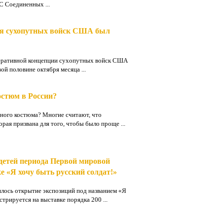
 Соединенных ...
ля сухопутных войск США был
еративной концепции сухопутных войск США
й половине октября месяца ...
остюм в России?
нного костюма? Многие считают, что
рая призвана для того, чтобы было проще ...
 детей периода Первой мировой
е «Я хочу быть русский солдат!»
ялось открытие экспозиций под названием «Я
трируется на выставке порядка 200 ...