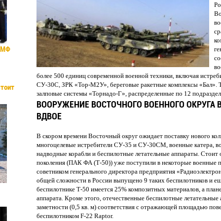
Ро
Во
во
ср
ко
ВМФ
ге
со
во
более 500 единиц современной военной техники, включая истреб
СУ-30С, ЗРК «Тор-М2У», береговые ракетные комплексы «Бал».
стоит
залповые системы «Торнадо-Г», распределенные по 12 подраздел
ВООРУЖЕНИЕ ВОСТОЧНОГО ВОЕННОГО ОКРУГА В
ВДВОЕ
В скором времени Восточный округ ожидает поставку нового кол
многоцелевые истребители СУ-35 и СУ-30СМ, военные катера, в
надводные корабли и беспилотные летательные аппараты. Стоит о
поколения (ПАК ФА (Т-50)) уже поступили в некоторые военные 
советником генерального директора предприятия «Радиоэлектр
общей сложности в России выпущено 9 таких беспилотников и ещ
беспилотнике Т-50 имеется 25% композитных материалов, а плане
аппарата. Кроме этого, отечественные беспилотные летательные
заметности (0,5 кв. м) соответствия с отражающей площадью пов
беспилотником F-22 Raptor.