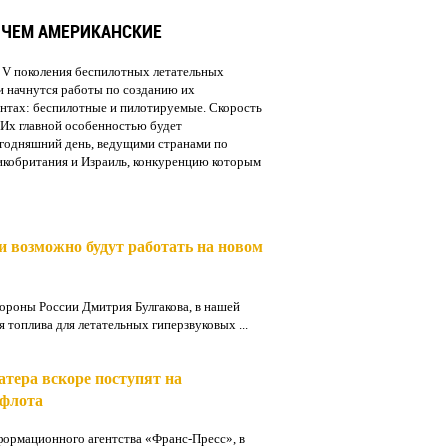
 ЧЕМ АМЕРИКАНСКИЕ
 V поколения беспилотных летательных
и начнутся работы по созданию их
антах: беспилотные и пилотируемые. Скорость
. Их главной особенностью будет
сегодняшний день, ведущими странами по
икобритания и Израиль, конкуренцию которым
 возможно будут работать на новом
ороны России Дмитрия Булгакова, в нашей
 топлива для летательных гипеpзвуковых ...
тера вскоре поступят на
 флота
рмационного агентства «Франс-Пресс», в