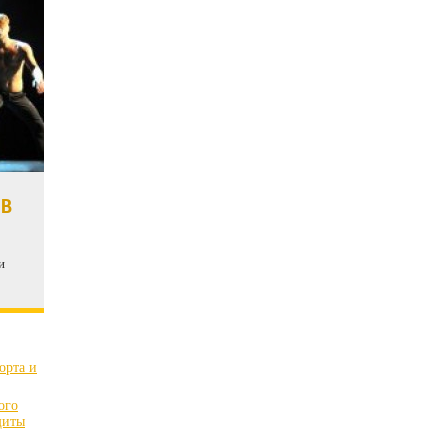
 В
и
орта и
ого
щиты