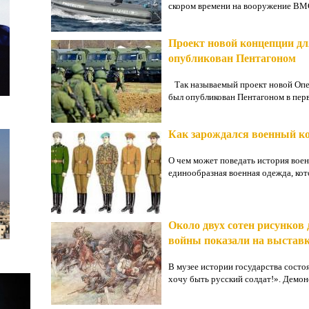
скором времени на вооружение ВМС
Проект новой концепции д
опубликован Пентагоном
Так называемый проект новой Оп
был опубликован Пентагоном в перво
Как зарождался военный к
О чем может поведать история вое
единообразная военная одежда, кото
Около двух сотен рисунков
войны показали на выставк
В музее истории государства состо
хочу быть русский солдат!». Демонс