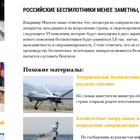
РОССИЙСКИЕ БЕСПИЛОТНИКИ МЕНЕЕ ЗАМЕТНЫ,
Владимир Михеев также отметил, что, несмотря на совершенство
аппаратов, находящихся на вооружении страны, в скором времен
следующего VI поколения, которые будут выпущены в двух вари
нового поколения беспилотников будет равняться 5,8 тыс. км/час
малозаметность и сверхманевренность. Стоит отметить, что на 
производству беспилотных летательных аппаратов являются Вел
пытается составить Пентагон.
Похожие материалы:
Американские беспилотники
русском топливе
По словам заместителя министра об
стране открыли рецепт изготовления
Беспилотные патрульные ка
ой
вооружение американского
По сообщениям журналистов инфо