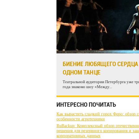
БИЕНИЕ ЛЮБЯЩЕГО СЕРДЦА
ОДНОМ ТАНЦЕ
Театральной аудитории Петербурга уже тр
года знакомо шоу «Между...
ИНТЕРЕСНО ПОЧИТАТЬ
Как вырастить сладкий горох Феро: обзор с
особенности агротехники
RuBackup: Комплексный обзор отечественн
решения для резервного копирования и за
корпоративных данных