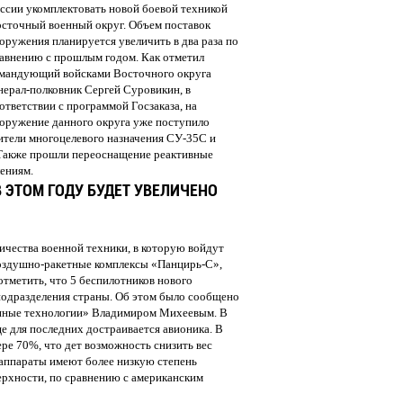
ссии укомплектовать новой боевой техникой
сточный военный округ. Объем поставок
оружения планируется увеличить в два раза по
авнению с прошлым годом. Как отметил
мандующий войсками Восточного округа
нерал-полковник Сергей Суровикин, в
ответствии с программой Госзаказа, на
оружение данного округа уже поступило
ители многоцелевого назначения СУ-35С и
 Также прошли переоснащение реактивные
ениям.
 ЭТОМ ГОДУ БУДЕТ УВЕЛИЧЕНО
ичества военной техники, в которую войдут
оздушно-ракетные комплексы «Панцирь-С»,
тметить, что 5 беспилотников нового
подразделения страны. Об этом было сообщено
онные технологии» Владимиром Михеевым. В
е для последних достраивается авионика. В
ре 70%, что дет возможность снизить вес
 аппараты имеют более низкую степень
ерхности, по сравнению с американским