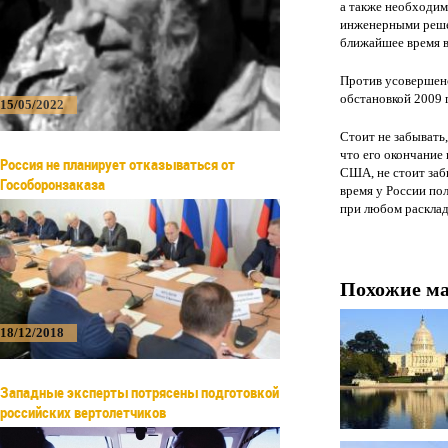
а также необходим
инженерными решен
ближайшее время вс
Против усовершенс
обстановкой 2009 
15/05/2022
Стоит не забывать,
что его окончание
Россия не планирует отказываться от
США, не стоит заб
Гособоронзаказа
время у России по
при любом расклад
Похожие м
18/12/2018
Западные эксперты потрясены подготовкой
российских вертолетчиков