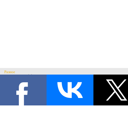
Разное
Главная
Н
История музея
С
Музеи России
© Музей военного костюма 2026.
Военные музеи мира
Все права защищены