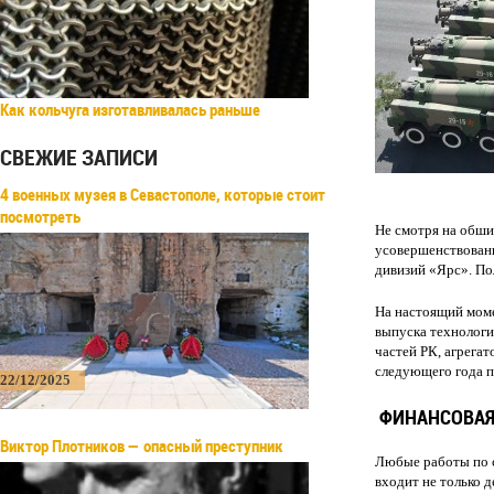
Как кольчуга изготавливалась раньше
СВЕЖИЕ ЗАПИСИ
4 военных музея в Севастополе, которые стоит
посмотреть
Не смотря на обш
усовершенствован
дивизий «Ярс». По
На настоящий моме
выпуска технологи
частей РК, агрегат
следующего года п
22/12/2025
ФИНАНСОВАЯ
Виктор Плотников — опасный преступник
Любые работы по 
входит не только 