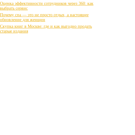
Оценка эффективности сотрудников через 360: как
выбрать сервис
Почему спа — это не просто отдых, а настоящее
обновление для женщин
Скупка книг в Москве: где и как выгодно продать
старые издания