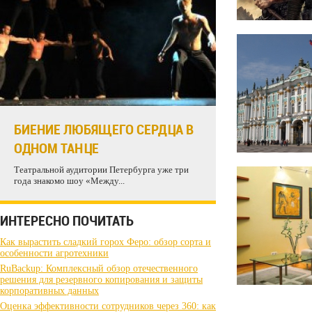
БИЕНИЕ ЛЮБЯЩЕГО СЕРДЦА В
ОДНОМ ТАНЦЕ
Театральной аудитории Петербурга уже три
года знакомо шоу «Между...
ИНТЕРЕСНО ПОЧИТАТЬ
Как вырастить сладкий горох Феро: обзор сорта и
особенности агротехники
RuBackup: Комплексный обзор отечественного
решения для резервного копирования и защиты
корпоративных данных
Оценка эффективности сотрудников через 360: как