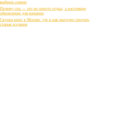
выбрать сервис
Почему спа — это не просто отдых, а настоящее
обновление для женщин
Скупка книг в Москве: где и как выгодно продать
старые издания