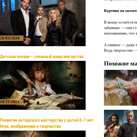
Картина на памят
В конце остаётся н
забавные — они ст
напоминание, что в
26/03/2024
А главное — даже т
Ведь творчество —
Детская поэзия – сложный жанр или пустяк
Похожие м
16/11/2023
Развитие актерского мастерства у детей 6-7 лет:
Игра, воображение и творчество