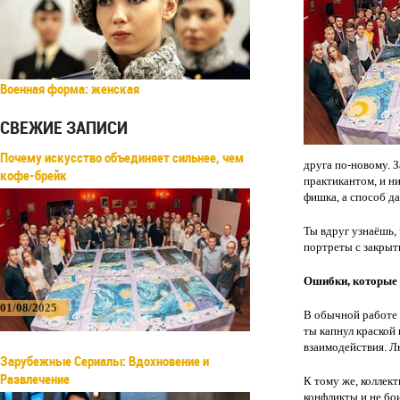
Военная форма: женская
СВЕЖИЕ ЗАПИСИ
Почему искусство объединяет сильнее, чем
друга по-новому. 
кофе-брейк
практикантом, и ни
фишка, а способ д
Ты вдруг узнаёшь, 
портреты с закрыт
Ошибки, которые 
01/08/2025
В обычной работе 
ты капнул краской 
взаимодействия. Л
Зарубежные Сериалы: Вдохновение и
Развлечение
К тому же, коллект
конфликты и не бо