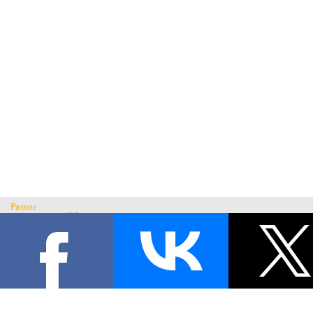
Разное
Главная
Н
История музея
С
Музеи России
© Музей военного костюма 2026.
Военные музеи мира
Все права защищены