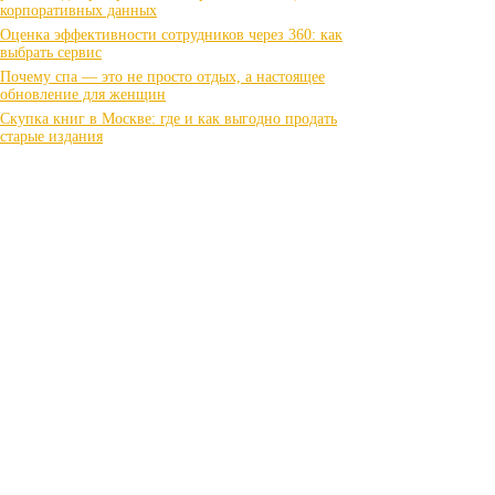
корпоративных данных
Оценка эффективности сотрудников через 360: как
выбрать сервис
Почему спа — это не просто отдых, а настоящее
обновление для женщин
Скупка книг в Москве: где и как выгодно продать
старые издания