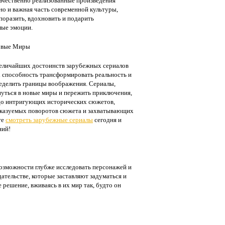
качественно реализованные произведения
 но и важная часть современной культуры,
поразить, вдохновить и подарить
мые эмоции.
Новые Миры
еличайших достоинств зарубежных сериалов
х способность трансформировать реальность и
еделить границы воображения. Сериалы,
нуться в новые миры и пережить приключения,
 до интригующих исторических сюжетов,
сказуемых поворотов сюжета и захватывающих
те
смотреть зарубежные сериалы
сегодня и
ний!
возможности глубже исследовать персонажей и
ательстве, которые заставляют задуматься и
решение, вживаясь в их мир так, будто он