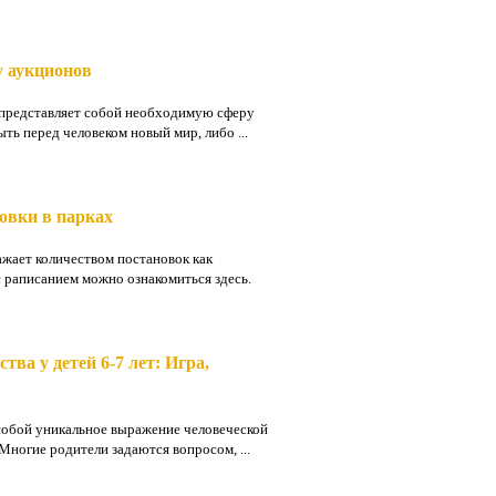
у аукционов
х представляет собой необходимую сферу
ть перед человеком новый мир, либо ...
овки в парках
ажает количеством постановок как
с раписанием можно ознакомиться здесь.
тва у детей 6-7 лет: Игра,
 собой уникальное выражение человеческой
Многие родители задаются вопросом, ...