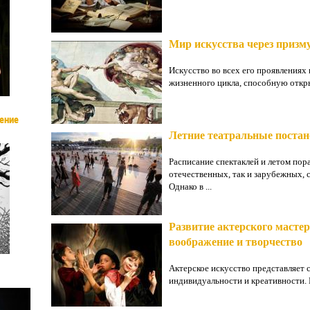
Мир искусства через призм
Искусство во всех его проявления
жизненного цикла, способную откры
ение
Летние театральные постан
Расписание спектаклей и летом пор
отечественных, так и зарубежных, 
Однако в ...
Развитие актерского мастерс
воображение и творчество
Актерское искусство представляет
индивидуальности и креативности. 