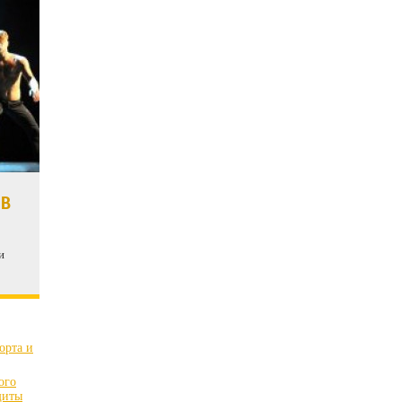
 В
и
орта и
ого
щиты