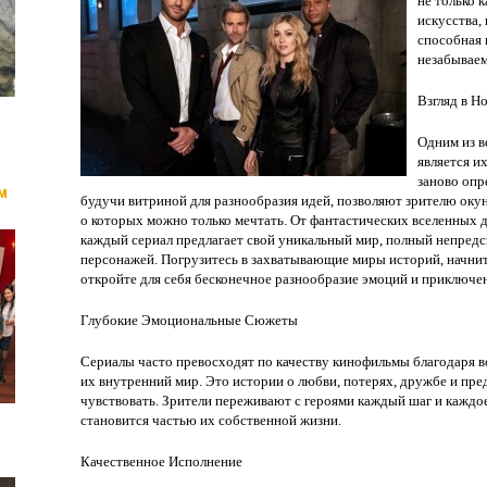
не только 
искусства,
способная 
незабывае
Взгляд в 
Одним из в
является и
заново опр
ем
будучи витриной для разнообразия идей, позволяют зрителю оку
о которых можно только мечтать. От фантастических вселенных
каждый сериал предлагает свой уникальный мир, полный непред
персонажей. Погрузитесь в захватывающие миры историй, начни
откройте для себя бесконечное разнообразие эмоций и приключе
Глубокие Эмоциональные Сюжеты
Сериалы часто превосходят по качеству кинофильмы благодаря 
их внутренний мир. Это истории о любви, потерях, дружбе и пред
чувствовать. Зрители переживают с героями каждый шаг и каждое 
становится частью их собственной жизни.
Качественное Исполнение