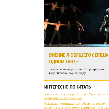
БИЕНИЕ ЛЮБЯЩЕГО СЕРДЦА
ОДНОМ ТАНЦЕ
Театральной аудитории Петербурга уже тр
года знакомо шоу «Между...
ИНТЕРЕСНО ПОЧИТАТЬ
Как вырастить сладкий горох Феро: обзор с
особенности агротехники
RuBackup: Комплексный обзор отечественн
решения для резервного копирования и за