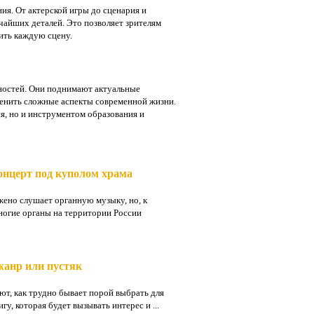
ия. От актерской игры до сценария и
чайших деталей. Это позволяет зрителям
ить каждую сцену.
ностей. Они поднимают актуальные
ценить сложные аспекты современной жизни.
ия, но и инструментом образования и
нцерт под куполом храма
жено слушает органную музыку, но, к
ногие органы на территории России
жанр или пустяк
т, как трудно бывает порой выбрать для
у, которая будет вызывать интерес и ...