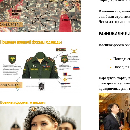
форму. Правила и 
Внешний вид военн
они были строгими
Четка информацию 
24/02/2015
РАЗНОВИДНОС
Ношение военной формы одежды
Военная форма быв
Повседне
Парадная
Парадную форму ра
оговорены в устав
22/02/2015
праздничные дни, 
Военная форма: женская