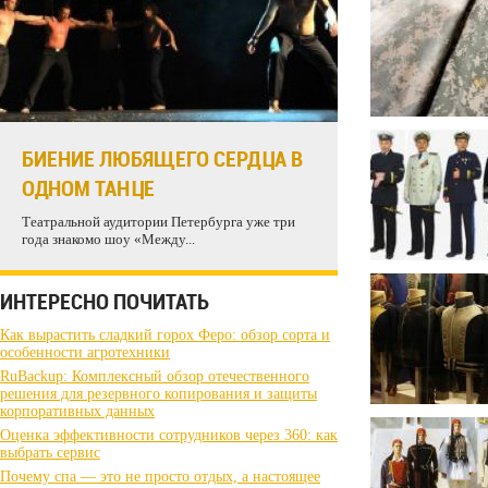
БИЕНИЕ ЛЮБЯЩЕГО СЕРДЦА В
ОДНОМ ТАНЦЕ
Театральной аудитории Петербурга уже три
года знакомо шоу «Между...
ИНТЕРЕСНО ПОЧИТАТЬ
Как вырастить сладкий горох Феро: обзор сорта и
особенности агротехники
RuBackup: Комплексный обзор отечественного
решения для резервного копирования и защиты
корпоративных данных
Оценка эффективности сотрудников через 360: как
выбрать сервис
Почему спа — это не просто отдых, а настоящее