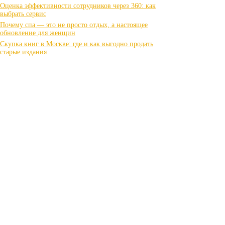
Оценка эффективности сотрудников через 360: как
выбрать сервис
Почему спа — это не просто отдых, а настоящее
обновление для женщин
Скупка книг в Москве: где и как выгодно продать
старые издания