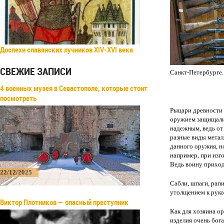
Доспехи славянских лучников XIV-XVI века
СВЕЖИЕ ЗАПИСИ
Санкт-Петербурге.
4 военных музея в Севастополе, которые стоит
посмотреть
Рыцари древности 
оружием защищали 
надежным, ведь от 
разные виды метал
данного оружия, н
например, при изг
Ведь воину приход
22/12/2025
Сабли, шпаги, рап
утолщением к руко
Виктор Плотников — опасный преступник
Как для хозяина ор
изделия очень бог