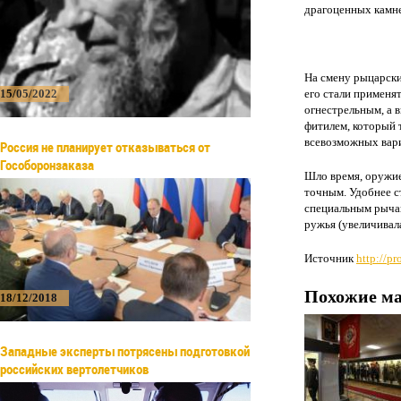
драгоценных камн
На смену рыцарски
15/05/2022
его стали применя
огнестрельным, а 
фитилем, который 
всевозможных вари
Россия не планирует отказываться от
Гособоронзаказа
Шло время, оружие
точным. Удобнее с
специальным рыча
ружья (увеличивала
Источник
http://p
Похожие м
18/12/2018
Западные эксперты потрясены подготовкой
российских вертолетчиков