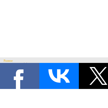
Разное
Главная
Н
История музея
С
Музеи России
© Музей военного костюма 2026.
Военные музеи мира
Все права защищены