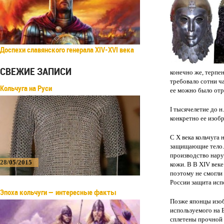
Доспехи славянского генерала XIV-XVI века
СВЕЖИЕ ЗАПИСИ
конечно же, терпен
требовало сотни ча
Кольчуга на Руси
ее можно было отр
I тысячелетие до н
конкретно ее изобр
С X века кольчуга 
защищающие тело. 
производство нару
28/05/2015
кожи. В В XIV век
поэтому не смогли 
России защита исп
Эпоха кольчуги — интересные факты
Позже японцы изобр
используемого на 
сплетены прочной 