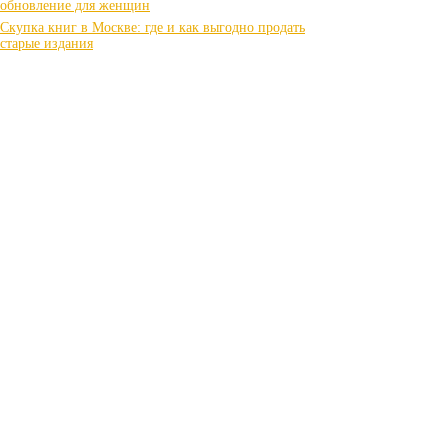
обновление для женщин
Скупка книг в Москве: где и как выгодно продать
старые издания