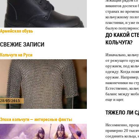
лежащий рядом со 
викингов доспехи 
странах во времена
кольчужному полот
пластинки, и уже 
былую популярност
Армейская обувь
ДО КАКОЙ С
КОЛЬЧУГА?
СВЕЖИЕ ЗАПИСИ
Кольчуга на Руси
Изначально, кольч
от режущего оружи
оружием, под коль
одежду. Когда появ
оружие. Например,
наконечники на ст
Естественно, кольч
баланс между моби
еще и щит.
28/05/2015
ТЯЖЕЛО ЛИ С
Эпоха кольчуги — интересные факты
Несомненно, проце
примерно 20 тысяч
соединять кольца, 