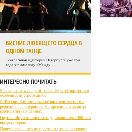
БИЕНИЕ ЛЮБЯЩЕГО СЕРДЦА В
ОДНОМ ТАНЦЕ
Театральной аудитории Петербурга уже три
года знакомо шоу «Между...
ИНТЕРЕСНО ПОЧИТАТЬ
Как вырастить сладкий горох Феро: обзор сорта и
особенности агротехники
RuBackup: Комплексный обзор отечественного
решения для резервного копирования и защиты
корпоративных данных
Оценка эффективности сотрудников через 360: как
выбрать сервис
Почему спа — это не просто отдых, а настоящее