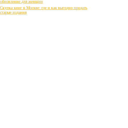
обновление для женщин
Скупка книг в Москве: где и как выгодно продать
старые издания