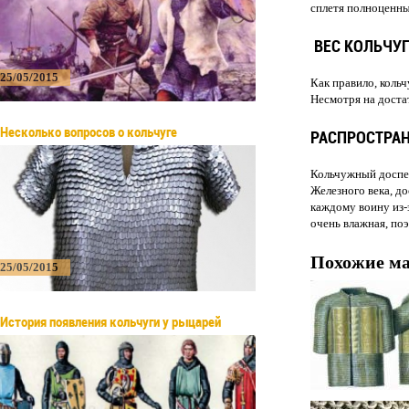
сплетя полноценны
ВЕС КОЛЬЧУ
25/05/2015
Как правило, кольч
Несмотря на доста
Несколько вопросов о кольчуге
РАСПРОСТРАН
Кольчужный доспех
Железного века, до
каждому воину из-
очень влажная, поэ
Похожие м
25/05/2015
История появления кольчуги у рыцарей