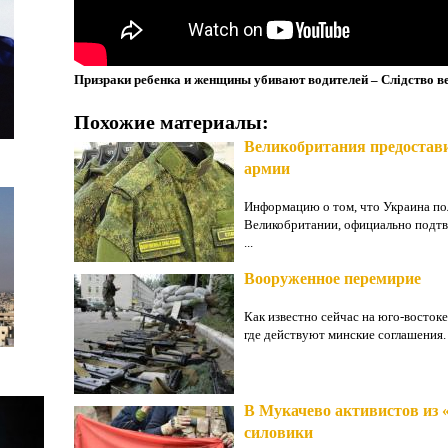
Призраки ребенка и женщины убивают водителей – Слідство ве
Похожие материалы:
Великобритания предостав
армии
Информацию о том, что Украина п
Великобритании, официально подтв
...
Вооруженное перемирие
Как известно сейчас на юго-восток
где действуют минские соглашения. 
В Мукачево активистов из 
силовики