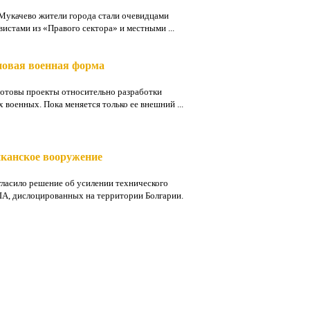
в Мукачево жители города стали очевидцами
истами из «Правого сектора» и местными ...
 новая военная форма
отовы проекты относительно разработки
 военных. Пока меняется только ее внешний ...
иканское вооружение
гласило решение об усилении технического
А, дислоцированных на территории Болгарии.