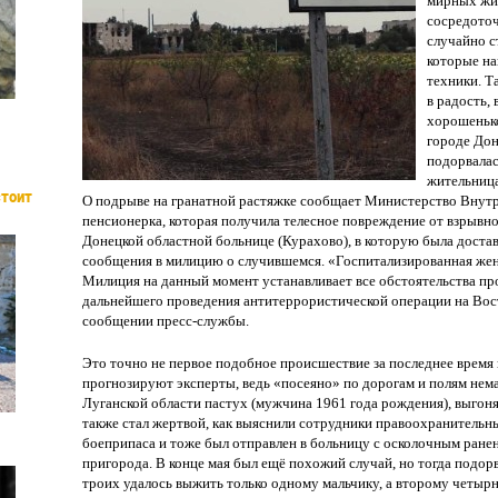
мирных жит
сосредото
случайно с
которые на
техники. Т
в радость, 
хорошенько
городе Дон
подорвалас
жительниц
стоит
О подрыве на гранатной растяжке сообщает Министерство Внутре
пенсионерка, которая получила телесное повреждение от взрывн
Донецкой областной больнице (Курахово), в которую была доста
сообщения в милицию о случившемся. «Госпитализированная же
Милиция на данный момент устанавливает все обстоятельства пр
дальнейшего проведения антитеррористической операции на Вост
сообщении пресс-службы.
Это точно не первое подобное происшествие за последнее время и
прогнозируют эксперты, ведь «посеяно» по дорогам и полям нема
Луганской области пастух (мужчина 1961 года рождения), выгон
также стал жертвой, как выяснили сотрудники правоохранительн
боеприпаса и тоже был отправлен в больницу с осколочным ранен
пригорода. В конце мая был ещё похожий случай, но тогда подорва
троих удалось выжить только одному мальчику, а второму четыр