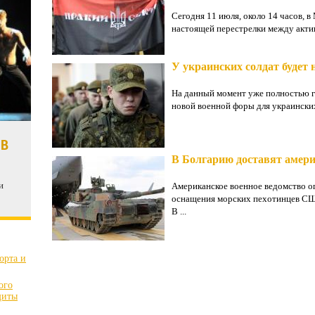
Сегодня 11 июля, около 14 часов, 
настоящей перестрелки между актив
У украинских солдат будет
На данный момент уже полностью г
новой военной форы для украинских
 В
В Болгарию доставят амер
и
Американское военное ведомство о
оснащения морских пехотинцев СШ
В ...
орта и
ого
щиты