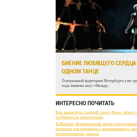
БИЕНИЕ ЛЮБЯЩЕГО СЕРДЦА
ОДНОМ ТАНЦЕ
Театральной аудитории Петербурга уже тр
года знакомо шоу «Между...
ИНТЕРЕСНО ПОЧИТАТЬ
Как вырастить сладкий горох Феро: обзор с
особенности агротехники
RuBackup: Комплексный обзор отечественн
решения для резервного копирования и за
корпоративных данных