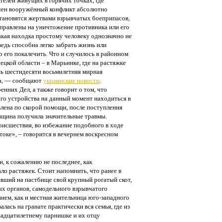
елей живущих в горячих точках, где
чен вооружённый конфликт абсолютно
тановятся жертвами взрывчатых боеприпасов,
правлены на уничтожение противника или его
акая находка простому человеку однозначно не
ведь способна легко забрать жизнь или
 его покалечить. Что и случилось в районном
ецкой области – в Марьинке, где на растяжке
ь шестидесяти восьмилетняя мирная
а, — сообщают
украинские новости
.
нних Дел, а также говорит о том, что
ого устройства на данный момент находиться в
влена по скорой помощи, после поступления
нщина получила значительные травмы.
оисшествия, во избежание подобного в ходе
оке», – говорится в вечернем воскресном
, к сожалению не последнее, как
ло растяжек. Стоит напомнить, что ранее в
явший на пастбище свой крупный рогатый скот,
ых органов, самодельного взрывчатого
ием, как и местная жительница юго-западного
лась на гранате практически вся семья, где из
надцатилетнему парнишке и их отцу