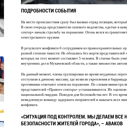
ПОДРОБНОСТИ СОБЫТИЯ
На место происшествия сразу был вызван отряд полиции, который
В свою очередь представители силового ведомства, одетые в к
сектор» начали стрельбу на поражение. Огонь велся из гранатоме
огнестрельного оружия.
В результате конфликта 6 сотрудников из правоохранительных ор
разной степени тяжести. Не обошлись без жертв представителей
которых на этот момент составляет 5 человек. В стычке было ун
внутренних дел в Мукачевской области, а также множество автом
На данный момент, члены группировки во время неудачных пере
отступили к дачному массиву, где возвели укрепления и баррикад
противники отвечают огнем на поражение. По словам министра в
представителей «Правого сектора» устанавливаются. Их оцепили
национальной гвардии. Поводов для беспокойства нет. В это вре
немедленную команду задержать неприятелей и наказать всех ви
конфликта.
ой
«СИТУАЦИЯ ПОД КОНТРОЛЕМ. МЫ ДЕЛАЕМ ВСЕ 
БЕЗОПАСНОСТИ ЖИТЕЛЕЙ ГОРОДА», – АВАКОВ