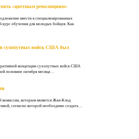
тоять «цветным революциям»
едложение ввести в специализированных
 курс обучения для молодых бойцов. Как
ля сухопутных войск США был
еративной концепции сухопутных войск США
й половине октября месяца ...
ии
й комиссии, которым является Жан-Клод
ивой, согласно которой необходимо создать ...