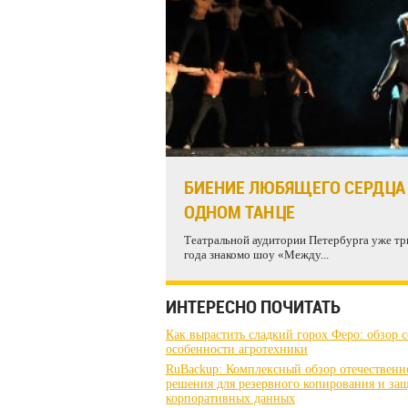
БИЕНИЕ ЛЮБЯЩЕГО СЕРДЦА
ОДНОМ ТАНЦЕ
Театральной аудитории Петербурга уже тр
года знакомо шоу «Между...
ИНТЕРЕСНО ПОЧИТАТЬ
Как вырастить сладкий горох Феро: обзор с
особенности агротехники
RuBackup: Комплексный обзор отечественн
решения для резервного копирования и за
корпоративных данных