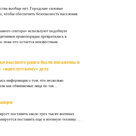
йства вообще нет. Городские силовые
о, чтобы обеспечить безопасность населения
Правого сектора» используют подобную
щитников правопорядка превратилась в
 пока что остается неизвестным.
ки высшего ранга были посажены в
 «навтлугскому» делу
ь информация о том, что несколько
и как обвиняемые лица по так ...
канцев
рует поставить около трех тысяч военных
анируется поставить еще и военную технику. ...