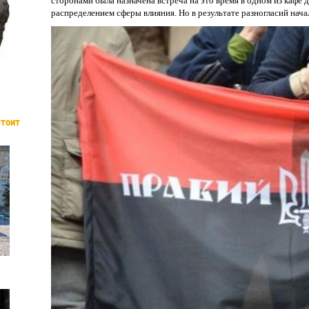
сторонами была назначена встреча на это время в одном из кафе 
распределением сферы влияния. Но в результате разногласий нач
стоит