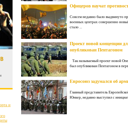
Офицеров научат противос
Совсем недавно было выдвинуто пр
военных центрах совершенно новый
стало ...
Проект новой концепции д
опубликован Пентагоном
 В
Так называемый проект новой Оп
был опубликован Пентагоном в перво
и
Евросоюз задумался об арм
Главный представитель Европейско
Юнкер, недавно выступил с инициат
орта и
ого
щиты