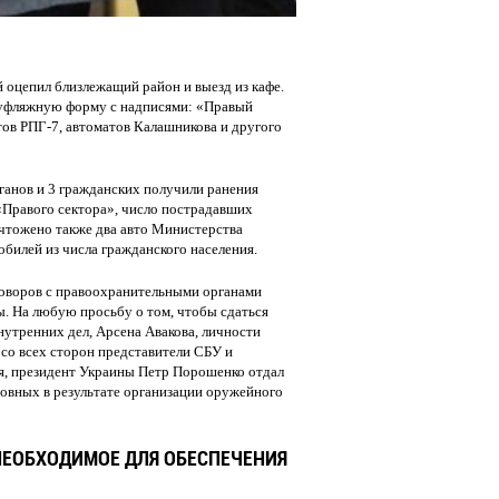
 оцепил близлежащий район и выезд из кафе.
амуфляжную форму с надписями: «Правый
тов РПГ-7, автоматов Калашникова и другого
ганов и 3 гражданских получили ранения
 «Правого сектора», число пострадавших
ичтожено также два авто Министерства
обилей из числа гражданского населения.
говоров с правоохранительными органами
ы. На любую просьбу о том, чтобы сдаться
нутренних дел, Арсена Авакова, личности
 со всех сторон представители СБУ и
мя, президент Украины Петр Порошенко отдал
новных в результате организации оружейного
НЕОБХОДИМОЕ ДЛЯ ОБЕСПЕЧЕНИЯ