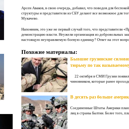
Арсен Аваков, в свою очередь, добавил, что поводов для беспоко
структуры и представители из СБУ делают все возможное для тог
Мукачево.
Напомним, это уже не первый случай того, что представители «
демонстрацию власти. Неужели организация из добровольных за
настоящую неуправляемую боевую единицу? Ответ на этот вопрос
Похожие материалы:
Бывшие грузинские силови
тюрьму по так называемому
22 октября в СМИ Грузии появилас
чиновником, которые ранее проходил
В десять раз больше амери
Соединенные Штаты Америки плани
лиц в страны Балтии. Более того, пл