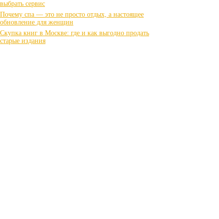
выбрать сервис
Почему спа — это не просто отдых, а настоящее
обновление для женщин
Скупка книг в Москве: где и как выгодно продать
старые издания