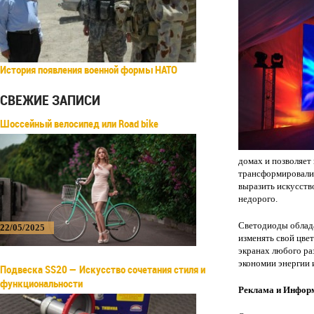
История появления военной формы НАТО
СВЕЖИЕ ЗАПИСИ
Шоссейный велосипед или Road bike
домах и позволяет
трансформировали 
выразить искусств
недорого.
Светодиоды облад
22/05/2025
изменять свой цве
экранах любого ра
экономии энергии 
Подвеска SS20 — Искусство сочетания стиля и
функциональности
Реклама и Инфор