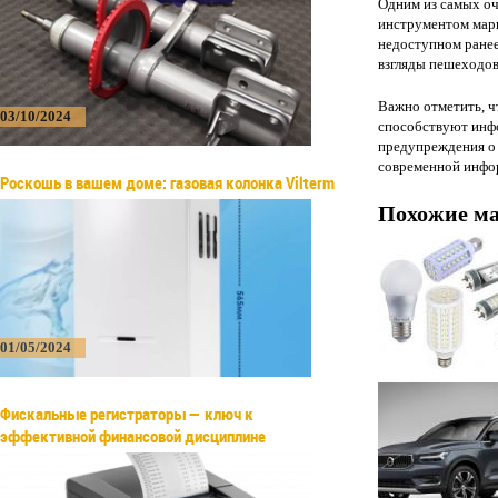
Одним из самых оч
инструментом марк
недоступном ране
взгляды пешеходов
Важно отметить, ч
03/10/2024
способствуют инфо
предупреждения о 
современной инфо
Роскошь в вашем доме: газовая колонка Vilterm
Похожие м
01/05/2024
Фискальные регистраторы — ключ к
эффективной финансовой дисциплине