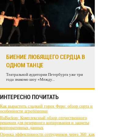
БИЕНИЕ ЛЮБЯЩЕГО СЕРДЦА В
ОДНОМ ТАНЦЕ
Театральной аудитории Петербурга уже три
года знакомо шоу «Между...
ИНТЕРЕСНО ПОЧИТАТЬ
Как вырастить сладкий горох Феро: обзор сорта и
особенности агротехники
RuBackup: Комплексный обзор отечественного
решения для резервного копирования и защиты
корпоративных данных
Оценка эффективности сотрудников через 360: как