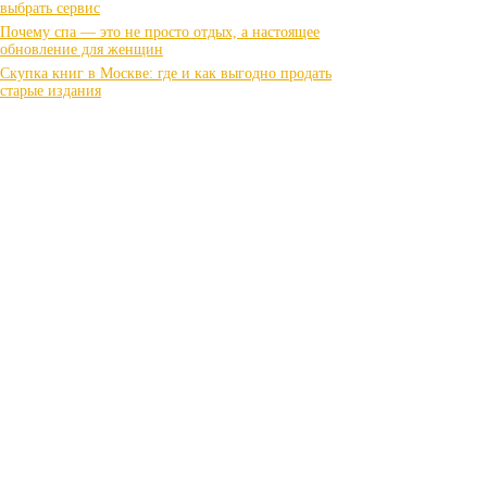
выбрать сервис
Почему спа — это не просто отдых, а настоящее
обновление для женщин
Скупка книг в Москве: где и как выгодно продать
старые издания