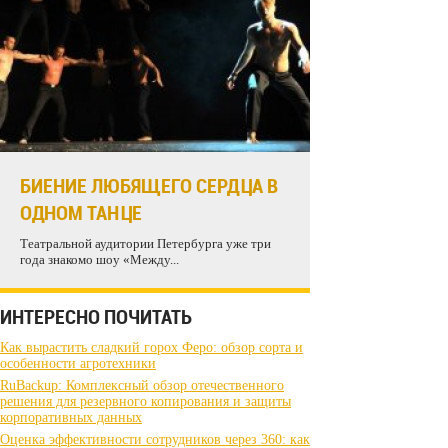
БИЕНИЕ ЛЮБЯЩЕГО СЕРДЦА В
ОДНОМ ТАНЦЕ
Театральной аудитории Петербурга уже три
года знакомо шоу «Между...
ИНТЕРЕСНО ПОЧИТАТЬ
Как вырастить сладкий горох Феро: обзор сорта и
особенности агротехники
RuBackup: Комплексный обзор отечественного
решения для резервного копирования и защиты
корпоративных данных
Оценка эффективности сотрудников через 360: как