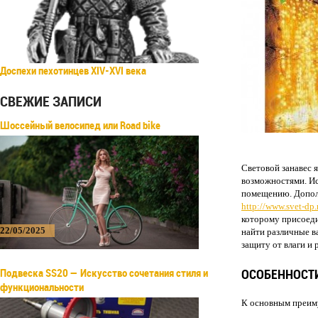
Доспехи пехотинцев XIV-XVI века
СВЕЖИЕ ЗАПИСИ
Шоссейный велосипед или Road bike
Световой занавес 
возможностями. Ис
помещению. Допол
http://www.svet-dp
которому присоеди
22/05/2025
найти различные в
защиту от влаги и
Подвеска SS20 — Искусство сочетания стиля и
ОСОБЕННОСТИ
функциональности
К основным преиму