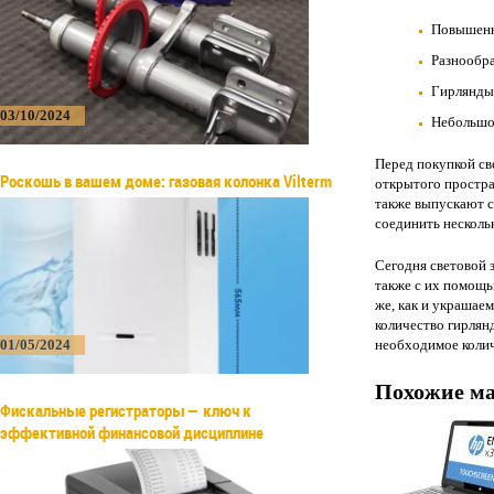
Повышенн
Разнообра
Гирлянды
03/10/2024
Небольшое
Перед покупкой све
Роскошь в вашем доме: газовая колонка Vilterm
открытого простра
также выпускают с
соединить несколь
Сегодня световой 
также с их помощь
же, как и украшае
количество гирлянд
01/05/2024
необходимое колич
Похожие м
Фискальные регистраторы — ключ к
эффективной финансовой дисциплине