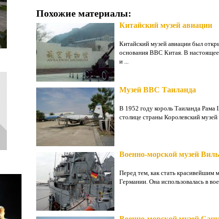
Похожие материалы:
Китайский музей авиации
Китайский музей авиации был откры
основания ВВС Китая. В настоящее 
и ...
Музей ВВС Таиланда
В 1952 году король Таиланда Рама 
столице страны Королевский музей 
Военно-морской музей Вил
Перед тем, как стать красивейшим 
Германии. Она использовалась в воен
Военно-морской музей Санк