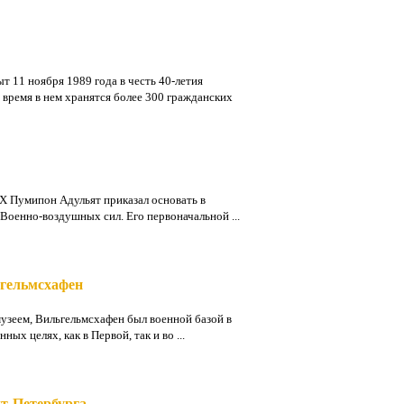
т 11 ноября 1989 года в честь 40-летия
время в нем хранятся более 300 гражданских
IX Пумипон Адульят приказал основать в
Военно-воздушных сил. Его первоначальной ...
ьгельмсхафен
музеем, Вильгельмсхафен был военной базой в
ных целях, как в Первой, так и во ...
т-Петербурга