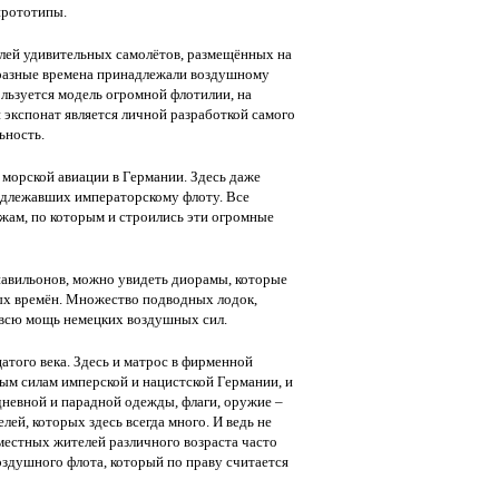
прототипы.
елей удивительных самолётов, размещённых на
 разные времена принадлежали воздушному
льзуется модель огромной флотилии, на
экспонат является личной разработкой самого
ьность.
 морской авиации в Германии. Здесь даже
адлежавших императорскому флоту. Все
жам, по которым и строились эти огромные
павильонов, можно увидеть диорамы, которые
ых времён. Множество подводных лодок,
 всю мощь немецких воздушных сил.
атого века. Здесь и матрос в фирменной
ым силам имперской и нацистской Германии, и
невной и парадной одежды, флаги, оружие –
ей, которых здесь всегда много. И ведь не
естных жителей различного возраста часто
оздушного флота, который по праву считается