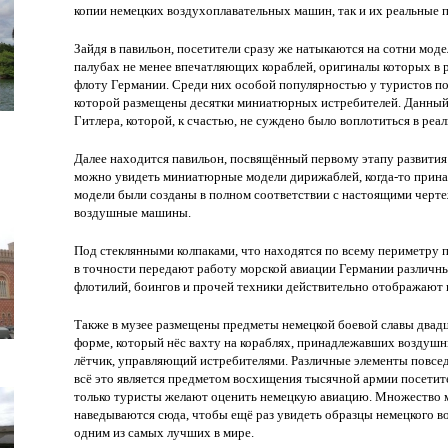
копии немецких воздухоплавательных машин, так и их реальные 
Зайдя в павильон, посетители сразу же натыкаются на сотни мод
палубах не менее впечатляющих кораблей, оригиналы которых в
флоту Германии. Среди них особой популярностью у туристов по
которой размещены десятки миниатюрных истребителей. Данный 
Гитлера, которой, к счастью, не суждено было воплотиться в реал
Далее находится павильон, посвящённый первому этапу развития
можно увидеть миниатюрные модели дирижаблей, когда-то прин
модели были созданы в полном соответствии с настоящими черте
воздушные машины.
Под стеклянными колпаками, что находятся по всему периметру 
в точности передают работу морской авиации Германии различн
флотилий, боингов и прочей техники действительно отображают
Также в музее размещены предметы немецкой боевой славы двадц
форме, который нёс вахту на кораблях, принадлежавших воздушн
лётчик, управляющий истребителями. Различные элементы повсед
всё это является предметом восхищения тысячной армии посетител
только туристы желают оценить немецкую авиацию. Множество м
наведываются сюда, чтобы ещё раз увидеть образцы немецкого в
одним из самых лучших в мире.