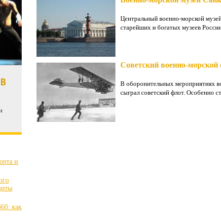
Центральный военно-морской музей
старейших и богатых музеев России.
Советский военно-морской 
 В
В оборонительных мероприятиях во
сыграл советский флот. Особенно с
и
орта и
ого
щиты
60: как