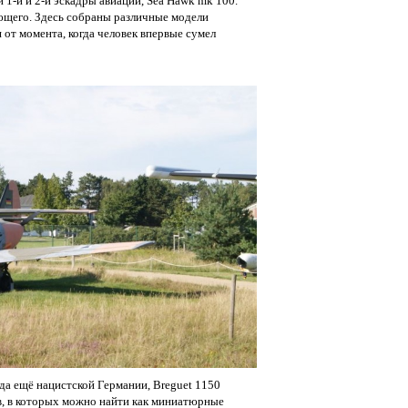
 1-й и 2-й эскадры авиации, Sea Hawk mk 100.
ающего. Здесь собраны различные модели
 от момента, когда человек впервые сумел
гда ещё нацистской Германии, Breguet 1150
ов, в которых можно найти как миниатюрные