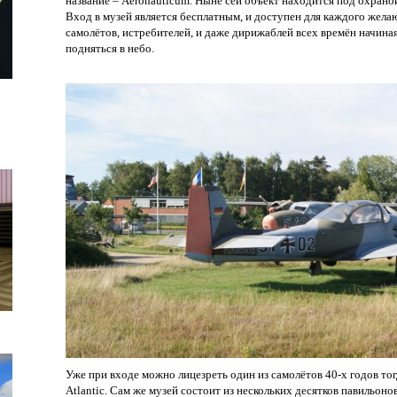
название – Aeronauticum. Ныне сей объект находится под охраной
Вход в музей является бесплатным, и доступен для каждого жел
самолётов, истребителей, и даже дирижаблей всех времён начиная
подняться в небо.
Уже при входе можно лицезреть один из самолётов 40-х годов то
Atlantic. Сам же музей состоит из нескольких десятков павильон