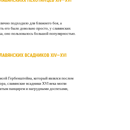
ЛАВЯНСКИХХ ПЕХОТИНЦЕВ XIV—XVI
лично подходило для ближнего боя, а
ть его было довольно просто, у славянских
ка, оно пользовалось большой популярностью.
ЛАВЯНСКИХ ВСАДНИКОВ XIV—XVI
писей Гербенштейна, который являлся послом
ра, славянские всадники XVI века могли
чатым панцирем и нагрудными доспехами,