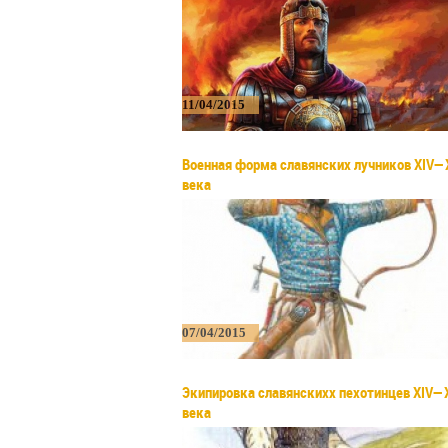
11/04/2015
Военная форма славянских лучников XIV—
века
07/04/2015
Экипировка славянскихх пехотинцев XIV—
века