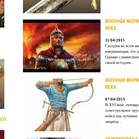
ВОЕННАЯ ФОРМ
ВЕКА
11/04/2015
Сегодня во всем м
американцам, это к
Однако славянским
своей истории...
ВОЕННАЯ ФОРМ
ВЕКА
07/04/2015
В XVI веке, невзир
огнестрельное оруж
войск как лучники.
XVI
защиты...