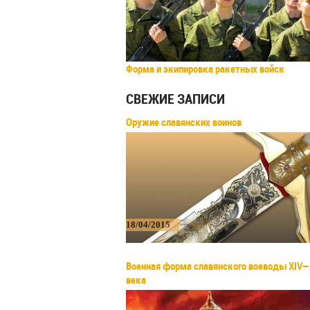
Форма и экипировка ракетных войск
СВЕЖИЕ ЗАПИСИ
Оружие славянских воинов
18/04/2015
Военная форма славянского воеводы XIV—
века