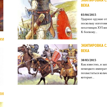
ЭКИПИРОВКА С
ВЕКА
03/04/2015
Ударное оружие от
поскольку изготови
пехотинцев XVI ве
К боевому...
XVI
ЭКИПИРОВКА С
ВЕКА
30/03/2015
Как известно, и за
немецкого императо
похвастаться коль
которые...
XVI