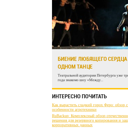
БИЕНИЕ ЛЮБЯЩЕГО СЕРДЦА
ОДНОМ ТАНЦЕ
Театральной аудитории Петербурга уже тр
года знакомо шоу «Между...
ИНТЕРЕСНО ПОЧИТАТЬ
Как вырастить сладкий горох Феро: обзор с
особенности агротехники
RuBackup: Комплексный обзор отечественн
решения для резервного копирования и за
корпоративных данных