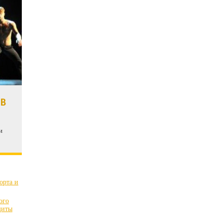
 В
и
орта и
ого
щиты