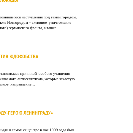
БЛОКАДЫ
отовившегося наступления под таким городом,
также Новгородом – активное уничтожение
ого) германского фронта, а также...
ОТИВ ЮДОФОБСТВА
становилась причиной особого учащения
зываемого антисемитизма, которые зачастую
зное направление....
ОДУ-ГЕРОЮ ЛЕНИНГРАДУ»
ади в самом ее центре в мае 1909 года был