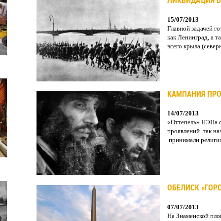
ЛИКВИДАЦИЯ 
15/07/2013
Главной задачей г
как Ленинград, а 
всего крыла (северн
КАМПАНИЯ ПР
14/07/2013
«Оттепель» НЭПа 
проявлений так на
принимали религио
ОБЕЛИСК «ГОР
07/07/2013
На Знаменской площ