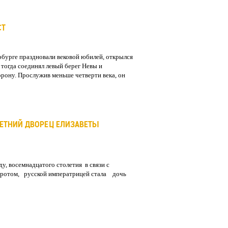
СТ
ербурге праздновали вековой юбилей, открылся
 тогда соединял левый берег Невы и
рону. Прослужив меньше четверти века, он
ЕТНИЙ ДВОРЕЦ ЕЛИЗАВЕТЫ
у, восемнадцатого столетия в связи с
ротом, русской императрицей стала дочь