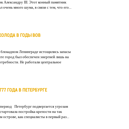
к Александру III. Этот конный памятник
 очень много шума, в связи с тем, что его...
ХОЛОДА В ГОДЫ ВОВ
 блокадном Ленинграде истощились запасы
ате город был обеспечен энергией лишь на
отребности. Не работали центральное
77 ГОДА В ПЕТЕРБУРГЕ
период Петербург подвергается угрозам
стартовала постройка крепости на так
 острове, как специалисты в первый раз...