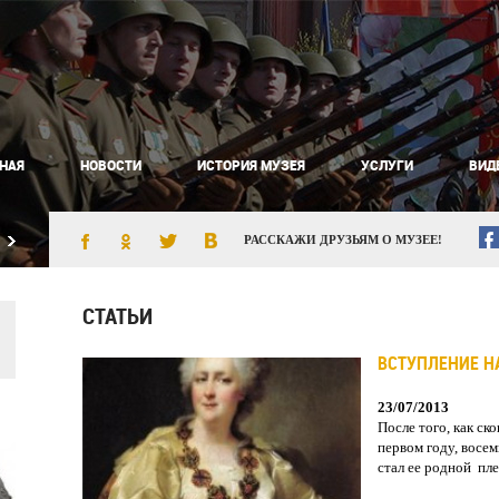
НАЯ
НОВОСТИ
ИСТОРИЯ МУЗЕЯ
УСЛУГИ
ВИД
РАССКАЖИ ДРУЗЬЯМ О МУЗЕЕ!
СТАТЬИ
ВСТУПЛЕНИЕ НА
23/07/2013
После того, как ск
первом году, восе
стал ее родной пле