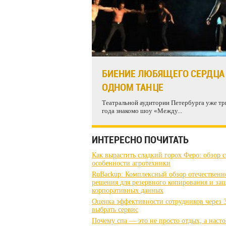
БИЕНИЕ ЛЮБЯЩЕГО СЕРДЦА
ОДНОМ ТАНЦЕ
Театральной аудитории Петербурга уже тр
года знакомо шоу «Между...
ИНТЕРЕСНО ПОЧИТАТЬ
Как вырастить сладкий горох Феро: обзор с
особенности агротехники
RuBackup: Комплексный обзор отечественн
решения для резервного копирования и за
корпоративных данных
Оценка эффективности сотрудников через 3
выбрать сервис
Почему спа — это не просто отдых, а наст