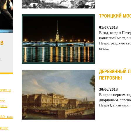
ТРОИЦКИЙ МО
01/07/2013
В год, когда в Пет
наплавной мост, он
 В
Петроградскую сто
стал...
и
ДЕРЕВЯННЫЙ Л
ПЕТРОВНЫ
30/06/2013
орта и
В сорок первом год
дворцовым перево
ого
Петра I, а именно...
щиты
60: как
оящее