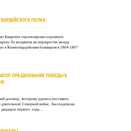
ГВАРДЕЙСКОГО ПОЛКА
мо Кваренги спроектировал огромную
арену. Ее воздвигли на перекрестке между
ю и Конногвардейским бульваром в 1804-1807
РАТОР. ПРАЗДНОВАНИЕ ПОБЕДЫ В
НЕ
ый договор, которому удалось поставить
о длительной Северной войне, был подписан
 двадцать первого года,...