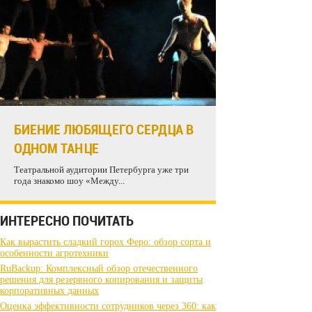
БИЕНИЕ ЛЮБЯЩЕГО СЕРДЦА В
ОДНОМ ТАНЦЕ
Театральной аудитории Петербурга уже три
года знакомо шоу «Между...
ИНТЕРЕСНО ПОЧИТАТЬ
Как вырастить сладкий горох Феро: обзор сорта и
особенности агротехники
RuBackup: Комплексный обзор отечественного
решения для резервного копирования и защиты
корпоративных данных
Оценка эффективности сотрудников через 360: как