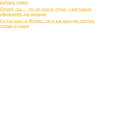
выбрать сервис
Почему спа — это не просто отдых, а настоящее
обновление для женщин
Скупка книг в Москве: где и как выгодно продать
старые издания