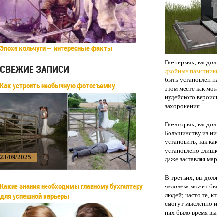
Эпоха кольчуги — интересные факты
Во-первых, вы дол
СВЕЖИЕ ЗАПИСИ
двойные памятник
быть установлен н
Как устроить необычную фотосъемку
этом месте как мо
иудейского вероисп
захоронения.
Во-вторых, вы дол
Большинству из ни
установить, так ка
установлено слишко
23/09/2025
даже заставляя мар
В-третьих, вы дол
Какие знания необходимы главному бухгалтеру
человека может бы
для успешной карьеры
людей; часто те, к
смогут мысленно и
них было время вы