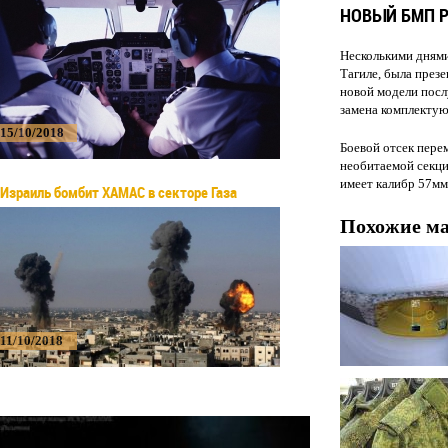
НОВЫЙ БМП Р
Несколькими дням
Тагиле, была през
новой модели посл
замена комплекту
15/10/2018
Боевой отсек пере
необитаемой секци
имеет калибр 57мм
Израиль бомбит ХАМАС в секторе Газа
Похожие м
11/10/2018