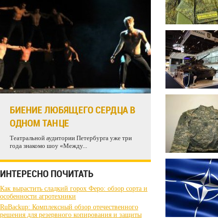
БИЕНИЕ ЛЮБЯЩЕГО СЕРДЦА В
ОДНОМ ТАНЦЕ
Театральной аудитории Петербурга уже три
года знакомо шоу «Между...
ИНТЕРЕСНО ПОЧИТАТЬ
Как вырастить сладкий горох Феро: обзор сорта и
особенности агротехники
RuBackup: Комплексный обзор отечественного
решения для резервного копирования и защиты