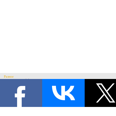
Разное
Главная
Н
История музея
С
Музеи России
© Музей военного костюма 2026.
Военные музеи мира
Все права защищены