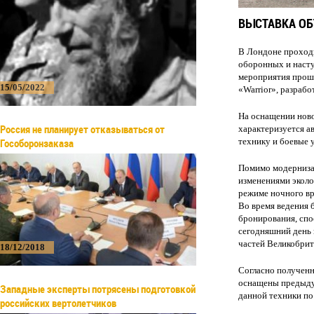
ВЫСТАВКА ОБ
В Лондоне проходи
оборонных и насту
мероприятия прош
15/05/2022
«Warrior», разраб
На оснащении ново
Россия не планирует отказываться от
характеризуется 
Гособоронзаказа
технику и боевые 
Помимо модернизац
изменениями эколо
режиме ночного вр
Во время ведения
бронирования, спо
сегодняшний день 
частей Великобрит
18/12/2018
Согласно получен
оснащены предыду
Западные эксперты потрясены подготовкой
данной техники по
российских вертолетчиков