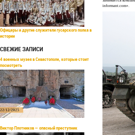
занимается компан
informant.com».
Офицеры и другие служители гусарского полка в
истории
СВЕЖИЕ ЗАПИСИ
4 военных музея в Севастополе, которые стоит
посмотреть
22/12/2025
Виктор Плотников — опасный преступник