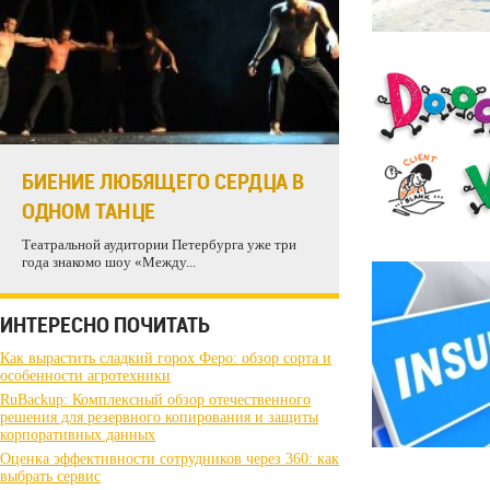
БИЕНИЕ ЛЮБЯЩЕГО СЕРДЦА В
ОДНОМ ТАНЦЕ
Театральной аудитории Петербурга уже три
года знакомо шоу «Между...
ИНТЕРЕСНО ПОЧИТАТЬ
Как вырастить сладкий горох Феро: обзор сорта и
особенности агротехники
RuBackup: Комплексный обзор отечественного
решения для резервного копирования и защиты
корпоративных данных
Оценка эффективности сотрудников через 360: как
выбрать сервис