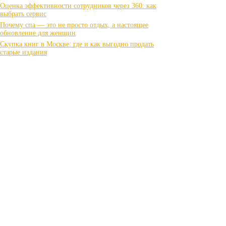
Оценка эффективности сотрудников через 360: как
выбрать сервис
Почему спа — это не просто отдых, а настоящее
обновление для женщин
Скупка книг в Москве: где и как выгодно продать
старые издания