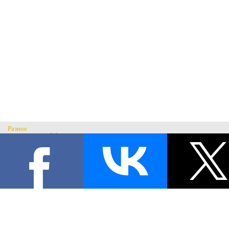
Разное
Главная
Н
История музея
С
Музеи России
© Музей военного костюма 2026.
Военные музеи мира
Все права защищены