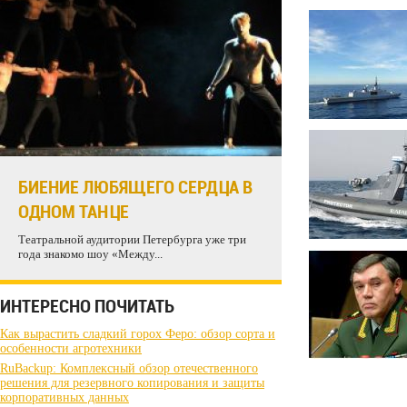
БИЕНИЕ ЛЮБЯЩЕГО СЕРДЦА В
ОДНОМ ТАНЦЕ
Театральной аудитории Петербурга уже три
года знакомо шоу «Между...
ИНТЕРЕСНО ПОЧИТАТЬ
Как вырастить сладкий горох Феро: обзор сорта и
особенности агротехники
RuBackup: Комплексный обзор отечественного
решения для резервного копирования и защиты
корпоративных данных