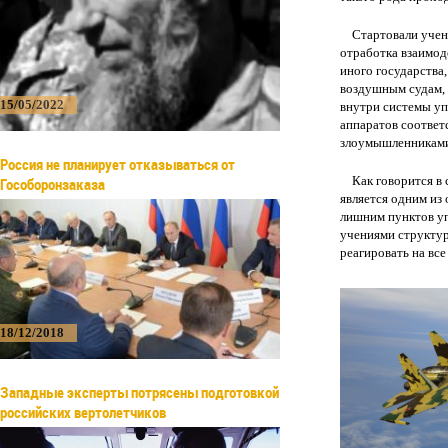
Стартовали учения
отработка взаимод
иного государства
воздушным судам, 
15/05/2022
внутри системы уп
аппаратов соответ
злоумышленникам
Россия не планирует отказываться от
Как говорится в 
Гособоронзаказа
является одним из
лишним пунктов уп
учениями структур
реагировать на все
18/12/2018
Западные эксперты потрясены подготовкой
российских вертолетчиков