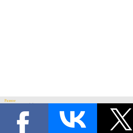
Разное
Главная
Н
История музея
С
Музеи России
© Музей военного костюма 2026.
Военные музеи мира
Все права защищены