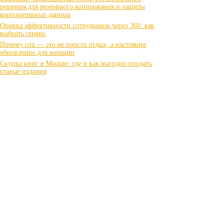
решения для резервного копирования и защиты
корпоративных данных
Оценка эффективности сотрудников через 360: как
выбрать сервис
Почему спа — это не просто отдых, а настоящее
обновление для женщин
Скупка книг в Москве: где и как выгодно продать
старые издания