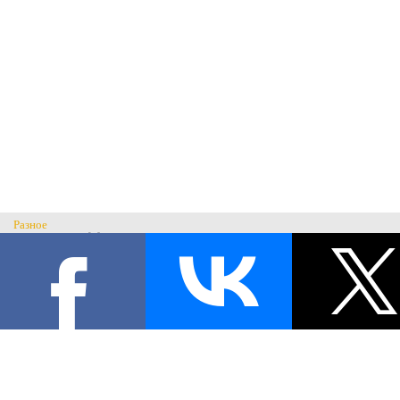
Разное
Главная
Н
История музея
С
Музеи России
© Музей военного костюма 2026.
Военные музеи мира
Все права защищены