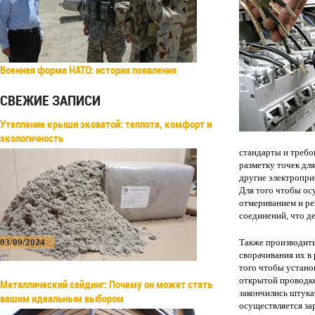
Военная форма НАТО: история появления
СВЕЖИЕ ЗАПИСИ
Утепление крыши эковатой: теплота, комфорт и
экологичность
стандарты и требов
разметку точек дл
другие электропр
Для того чтобы ос
отмериванием и рез
соединений, что д
03/09/2024
Также производить
сворачивания их в
того чтобы устано
открытой проводке.
Металлический сайдинг: Почему он может стать
закончились штука
вашим идеальным выбором
осуществляется за