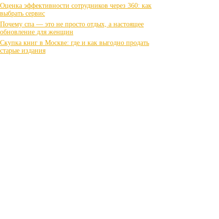
Оценка эффективности сотрудников через 360: как
выбрать сервис
Почему спа — это не просто отдых, а настоящее
обновление для женщин
Скупка книг в Москве: где и как выгодно продать
старые издания