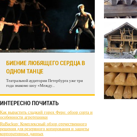
БИЕНИЕ ЛЮБЯЩЕГО СЕРДЦА В
ОДНОМ ТАНЦЕ
Театральной аудитории Петербурга уже три
года знакомо шоу «Между...
ИНТЕРЕСНО ПОЧИТАТЬ
Как вырастить сладкий горох Феро: обзор сорта и
особенности агротехники
RuBackup: Комплексный обзор отечественного
решения для резервного копирования и защиты
корпоративных данных