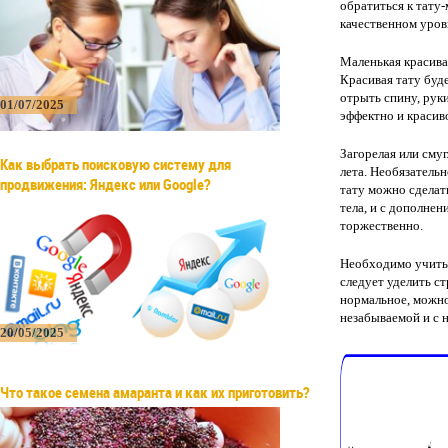
обратиться к тату-
качественном уров
Маленькая красива
Красивая тату буд
отрыть спину, рук
01/07/2025
эффектно и красив
Загорелая или сму
Как выбрать поисковую систему для
лета. Необязатель
продвижения: Яндекс или Google?
тату можно сделат
тела, и с дополнен
торжественно.
Необходимо учитыв
следует уделить с
нормальное, можно
незабываемой и с 
20/05/2025
Что такое семена амаранта и как их приготовить?