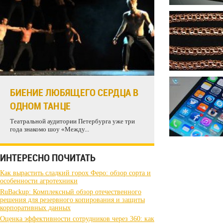
БИЕНИЕ ЛЮБЯЩЕГО СЕРДЦА В
ОДНОМ ТАНЦЕ
Театральной аудитории Петербурга уже три
года знакомо шоу «Между...
ИНТЕРЕСНО ПОЧИТАТЬ
Как вырастить сладкий горох Феро: обзор сорта и
особенности агротехники
RuBackup: Комплексный обзор отечественного
решения для резервного копирования и защиты
корпоративных данных
Оценка эффективности сотрудников через 360: как