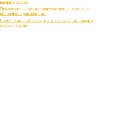
выбрать сервис
Почему спа — это не просто отдых, а настоящее
обновление для женщин
Скупка книг в Москве: где и как выгодно продать
старые издания