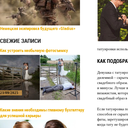
Немецкая экипировка будущего «Gladius»
СВЕЖИЕ ЗАПИСИ
татуировки исполь
Как устроить необычную фотосъемку
КАК ПОДОБР
Девушка с татуиро
дилеммой – скрыть
свадебного образа
и минусы. Лучше в
23/09/2025
визажистам, котор
свадебный образ в
Какие знания необходимы главному бухгалтеру
Если татуировка п
способов ее скрыт
для успешной карьеры
фаты, заретуширов
когда тату не буде