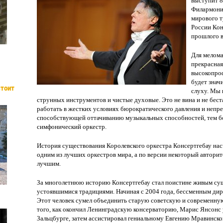
выступит 8
Филармонии
мирового т
России Кон
прошлого в
Для мелома
прекрасна
высокопроф
будет знач
стоит
слуху. Мы 
струнных инструментов и чистые духовые. Это не вина и не бес
работать в жестких условиях бюрократического давления и неп
способствующей оттачиванию музыкальных способностей, тем бол
симфонический оркестр.
История существования Королевского оркестра Консертгебау насчи
одним из лучших оркестров мира, а по версии некоторый авторит
лучшим.
За многолетнюю историю Консертгебау стал поистине живым сущ
устоявшимися традициями. Начиная с 2004 года, бессменным ди
Этот человек сумел объединить старую советскую и современн
того, как окончил Ленинградскую консерваторию, Марис Янсонс 
Зальцбурге, затем ассистировал гениальному Евгению Мравинском