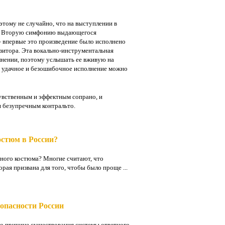
этому не случайно, что на выступлении в
ть Вторую симфонию выдающегося
— впервые это произведение было исполнено
зитора. Эта вокально-инструментальная
олнении, поэтому услышать ее вживую на
ь удачное и безошибочное исполнение можно
увственным и эффектным сопрано, и
 безупречным контральто.
остюм в России?
нного костюма? Многие считают, что
рая призвана для того, чтобы было проще ...
опасности России
по причине существования системы ответного