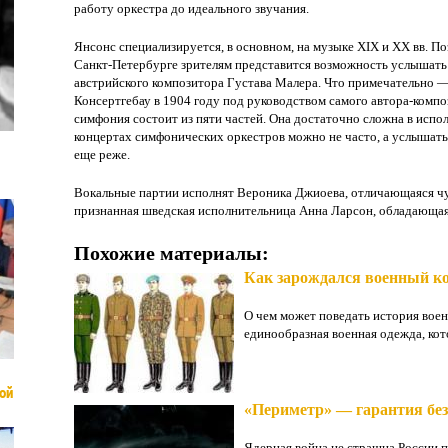
работу оркестра до идеального звучания.
Янсонс специализируется, в основном, на музыке XIX и XX вв. По
Санкт-Петербурге зрителям представится возможность услыша
австрийского композитора Густава Малера. Что примечательно 
Консертгебау в 1904 году под руководством самого автора-компо
симфония состоит из пяти частей. Она достаточно сложна в исп
концертах симфонических оркестров можно не часто, а услышат
еще реже.
Вокальные партии исполнят Вероника Джиоева, отличающаяся ч
признанная шведская исполнительница Анна Ларсон, обладающая
Похожие материалы:
Как зарождался военный к
О чем может поведать история вое
единообразная военная одежда, кото
ой
«Периметр» — гарантия без
Ядерная война не страшна России 