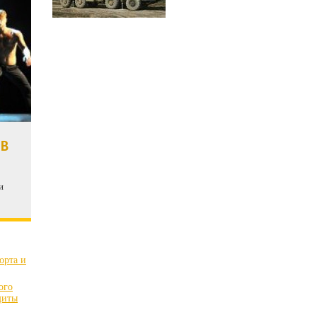
 В
и
орта и
ого
щиты