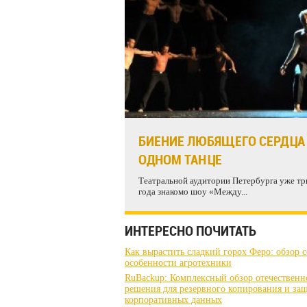
БИЕНИЕ ЛЮБЯЩЕГО СЕРДЦА
ОДНОМ ТАНЦЕ
Театральной аудитории Петербурга уже тр
года знакомо шоу «Между...
ИНТЕРЕСНО ПОЧИТАТЬ
Как вырастить сладкий горох Феро: обзор с
особенности агротехники
RuBackup: Комплексный обзор отечественн
решения для резервного копирования и за
корпоративных данных