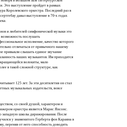
 ноября в Большом зале Петербургской
. Это выступление пройдет в рамках
ура Королевского оркестра. Последний раз в
сертгебау давал выступление в 70-х годах
ека.
нов и любителей симфонической музыки это
я возможность послушать
ессиональное исполнение, качество которого
ительно отличаться от привычного нашему
не привыкли слышать единое звучание
таланность наших музыкантов. Им приходится
рекращающейся волокиты, мало
ее в такой сложной структуре, как
тывает 125 лет. За эти десятилетия он стал
етных музыкальных издательств, вовсе
еством, со своей душой, характером и
рижером оркестра является Марис Янсонс.
ую западную школы дирижирования. После
учился у знаменитого Герберта фон Караяна в
у, переняв от него способность доводить