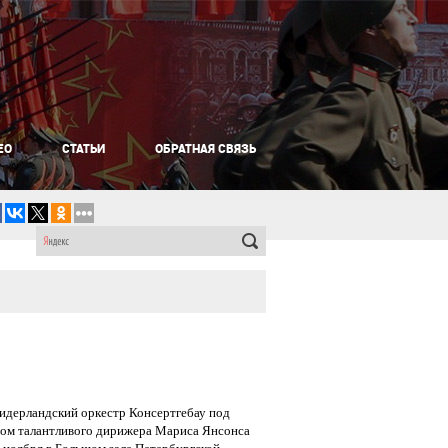
ЕО
СТАТЬИ
ОБРАТНАЯ СВЯЗЬ
дерландский оркестр Консертгебау под
вом талантливого дирижера Мариса Янсонса