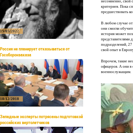
несомненно, свой 
критериев. Пока с
предшествовать ко
В любом случае от
они смогли обучит
15/05/2022
история может пох
представителями д
подразделений, 27
Россия не планирует отказываться от
свой опыт в Европу
Гособоронзаказа
Впрочем, такие не
офицеров. А они в
военнослужащим.
18/12/2018
Западные эксперты потрясены подготовкой
российских вертолетчиков