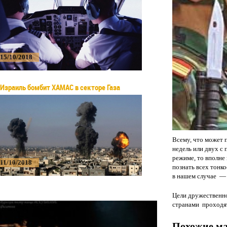
15/10/2018
Израиль бомбит ХАМАС в секторе Газа
Всему, что может 
недель или двух с 
режиме, то вполне
11/10/2018
познать всех тонк
в нашем случае —
Цели дружественно
странами проходят
Похожие м