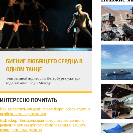
БИЕНИЕ ЛЮБЯЩЕГО СЕРДЦА В
ОДНОМ ТАНЦЕ
Театральной аудитории Петербурга уже три
года знакомо шоу «Между...
ИНТЕРЕСНО ПОЧИТАТЬ
Как вырастить сладкий горох Феро: обзор сорта и
особенности агротехники
RuBackup: Комплексный обзор отечественного
решения для резервного копирования и защиты
корпоративных данных