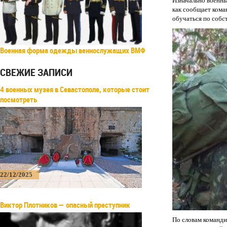
Изначально военны
как сообщает кома
обучаться по собс
Военная форма одежды веннослужащих ВМФ
СВЕЖИЕ ЗАПИСИ
4 военных музея в Севастополе, которые стоит
посмотреть
22/12/2025
Виктор Плотников — опасный преступник
По словам команди