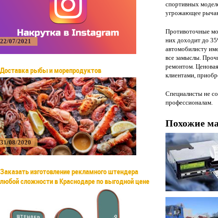
спортивных моделе
угрожающее рычан
Противоточные мод
них доходит до 35
22/07/2021
автомобилисту име
все замыслы. Проч
ремонтом. Ценовая
Доставка рыбы и морепродуктов
клиентами, приобре
Специалисты не со
профессионалам.
Похожие м
31/08/2020
Заказать изготовление рекламного штендера
любой сложности в Краснодаре по выгодной цене