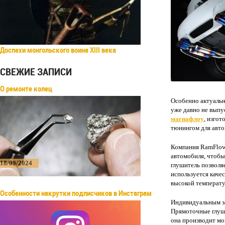
Доспехи монгольского воина XIII века
СВЕЖИЕ ЗАПИСИ
О ремонте колец
Особенно актуальн
уже давно не выпу
магнафлоу
, изго
тюнингом для авто
Компания RamFlow 
автомобиля, чтобы
18/09/2024
глушитель позволя
используется качес
высокой температу
Особенности накрутки подписчиков в Инстаграм
Индивидуальным за
Прямоточные глуши
она производит мо