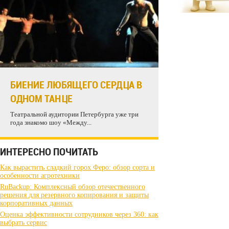
БИЕНИЕ ЛЮБЯЩЕГО СЕРДЦА В
ОДНОМ ТАНЦЕ
Театральной аудитории Петербурга уже три
года знакомо шоу «Между...
ИНТЕРЕСНО ПОЧИТАТЬ
Как вырастить сладкий горох Феро: обзор сорта и
особенности агротехники
RuBackup: Комплексный обзор отечественного
решения для резервного копирования и защиты
корпоративных данных
Оценка эффективности сотрудников через 360: как
выбрать сервис