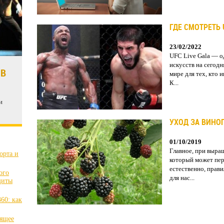
ГДЕ СМОТРЕТЬ 
23/02/2022
UFC Live Gala — о
искусств на сегод
 В
мире для тех, кто
К...
и
УХОД ЗА ВИНО
01/10/2019
Главное, при выращ
орта и
который может пер
естественно, прави
ого
для нас...
щиты
60: как
оящее