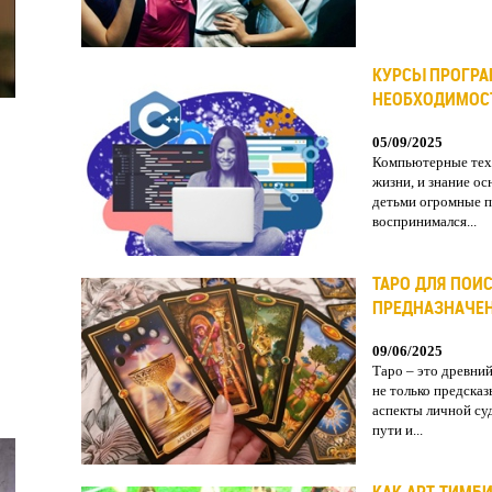
КУРСЫ ПРОГРА
НЕОБХОДИМОС
05/09/2025
Компьютерные тех
жизни, и знание о
детьми огромные п
воспринимался...
ТАРО ДЛЯ ПОИ
ПРЕДНАЗНАЧЕ
09/06/2025
Таро – это древни
не только предсказ
аспекты личной су
пути и...