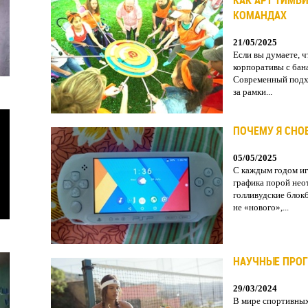
КАК АРТ ТИМБ
КОМАНДАХ
21/05/2025
Если вы думаете, 
корпоративы с бан
Современный подхо
за рамки...
ПОЧЕМУ Я СНОВ
05/05/2025
С каждым годом иг
графика порой нео
голливудские блок
не «нового»,...
НАУЧНЫЕ ПРОГ
29/03/2024
В мире спортивных