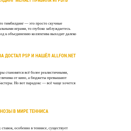
ИЛДИНГ МЕНЯЕТ ПРАВИЛА ИГРЫ В
что тимбилдинг — это просто скучные
альными играми, то глубоко заблуждаетесь.
д к объединению коллектива выходит далеко
А ДОСТАЛ PSP И НАШЁЛ ALLFON.NET
ры становятся всё более реалистичными,
тличима от кино, а бюджеты превышают
бастеры. Но вот парадокс — всё чаще хочется
НОЗЫ В МИРЕ ТЕННИСА
 ставок, особенно в теннисе, существует