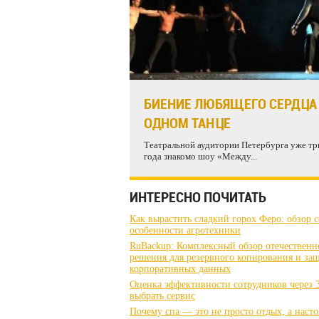
БИЕНИЕ ЛЮБЯЩЕГО СЕРДЦА
ОДНОМ ТАНЦЕ
Театральной аудитории Петербурга уже тр
года знакомо шоу «Между...
ИНТЕРЕСНО ПОЧИТАТЬ
Как вырастить сладкий горох Феро: обзор с
особенности агротехники
RuBackup: Комплексный обзор отечественн
решения для резервного копирования и за
корпоративных данных
Оценка эффективности сотрудников через 3
выбрать сервис
Почему спа — это не просто отдых, а наст