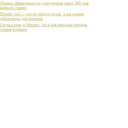
Оценка эффективности сотрудников через 360: как
выбрать сервис
Почему спа — это не просто отдых, а настоящее
обновление для женщин
Скупка книг в Москве: где и как выгодно продать
старые издания