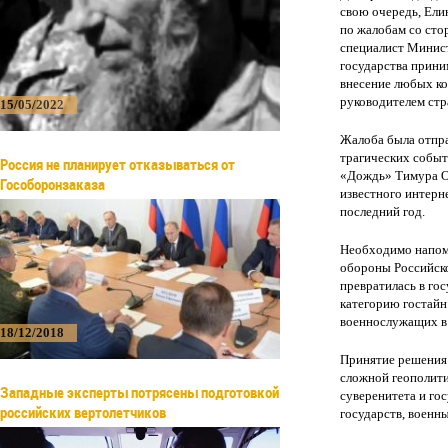
свою очередь, Ели
по жалобам со сто
специалист Минист
государства прини
внесение любых ко
руководителем стр
15/05/2022
Жалоба была отпра
трагических событ
Россия не планирует отказываться от
«Дождь» Тимура Ол
Гособоронзаказа
известного интерн
последний год.
Необходимо напомн
обороны Российск
превратилась в гос
категорию гостай
военнослужащих в 
18/12/2018
Принятие решения 
сложной геополити
Западные эксперты потрясены подготовкой
суверенитета и го
российских вертолетчиков
государств, военн