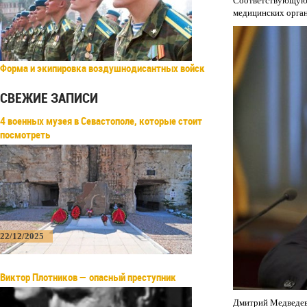
Соответствующую 
медицинских орган
Форма и экипировка воздушнодисантных войск
СВЕЖИЕ ЗАПИСИ
4 военных музея в Севастополе, которые стоит
посмотреть
22/12/2025
Виктор Плотников — опасный преступник
Дмитрий Медведев 