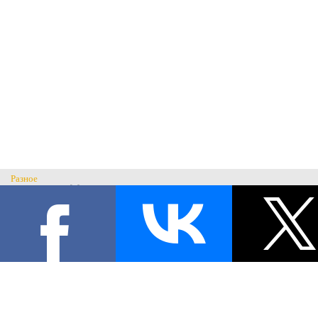
Разное
Главная
Н
История музея
С
Музеи России
© Музей военного костюма 2026.
Военные музеи мира
Все права защищены