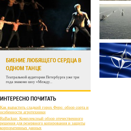
БИЕНИЕ ЛЮБЯЩЕГО СЕРДЦА В
ОДНОМ ТАНЦЕ
Театральной аудитории Петербурга уже три
года знакомо шоу «Между...
ИНТЕРЕСНО ПОЧИТАТЬ
Как вырастить сладкий горох Феро: обзор сорта и
особенности агротехники
RuBackup: Комплексный обзор отечественного
решения для резервного копирования и защиты
корпоративных данных