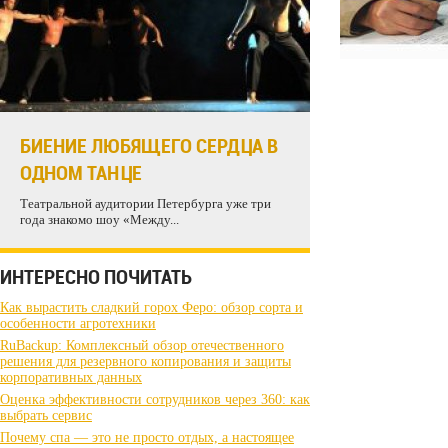
БИЕНИЕ ЛЮБЯЩЕГО СЕРДЦА В
ОДНОМ ТАНЦЕ
Театральной аудитории Петербурга уже три
года знакомо шоу «Между...
ИНТЕРЕСНО ПОЧИТАТЬ
Как вырастить сладкий горох Феро: обзор сорта и
особенности агротехники
RuBackup: Комплексный обзор отечественного
решения для резервного копирования и защиты
корпоративных данных
Оценка эффективности сотрудников через 360: как
выбрать сервис
Почему спа — это не просто отдых, а настоящее