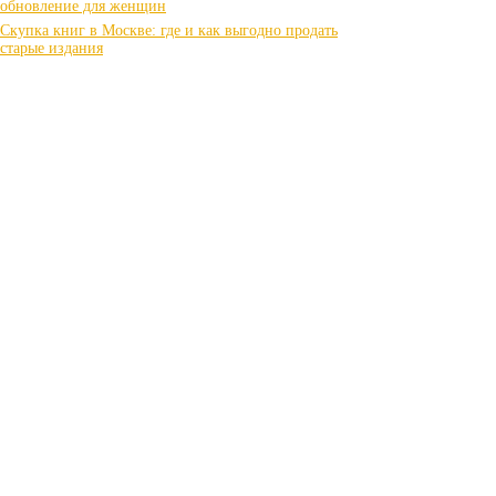
обновление для женщин
Скупка книг в Москве: где и как выгодно продать
старые издания