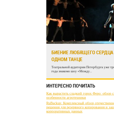
БИЕНИЕ ЛЮБЯЩЕГО СЕРДЦА
ОДНОМ ТАНЦЕ
Театральной аудитории Петербурга уже тр
года знакомо шоу «Между...
ИНТЕРЕСНО ПОЧИТАТЬ
Как вырастить сладкий горох Феро: обзор с
особенности агротехники
RuBackup: Комплексный обзор отечественн
решения для резервного копирования и за
корпоративных данных