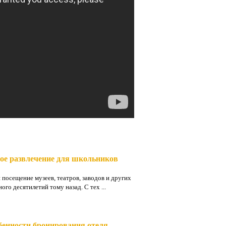
ое развлечение для школьников
 посещение музеев, театров, заводов и других
ого десятилетий тому назад. С тех ...
бенности бронирования отеля