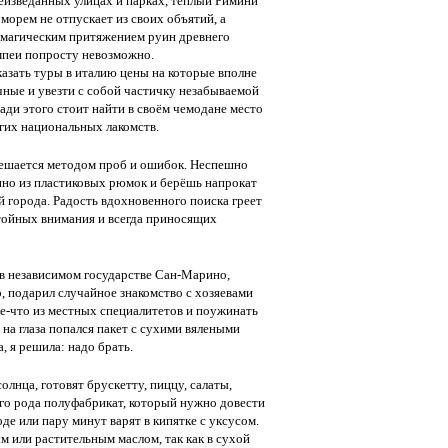
еизведанных улицах и парках, тёплый Римини
 морем не отпускает из своих объятий, а
 магическим притяжением руин древнего
мпеи попросту невозможно.
казать туры в италию цены на которые вполне
ные и увезти с собой частичку незабываемой
ради этого стоит найти в своём чемодане место
гих национальных лакомств.
 решается методом проб и ошибок. Неспешно
ино из пластиковых рюмок и берёшь напрокат
й города. Радость вдохновенного поиска греет
стойных внимания и всегда приносящих
 в независимом государстве Сан-Марино,
, подарил случайное знакомство с хозяевами
ое-что из местных специалитетов и поужинать
на глаза попался пакет с сухими вялеными
, я решила: надо брать.
лнца, готовят брускетту, пиццу, салаты,
оего рода полуфабрикат, который нужно довести
де или пару минут варят в кипятке с уксусом.
м или растительным маслом, так как в сухой