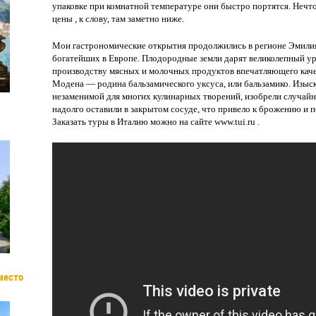
упаковке при комнатной температуре они быстро портятся. Нечт
цены , к слову, там заметно ниже.
Мои гастрономические открытия продолжились в регионе Эмилия
богатейших в Европе. Плодородные земли дарят великолепный ур
производству мясных и молочных продуктов впечатляющего качес
Модена — родина бальзамического уксуса, или бальзамико. Изы
незаменимой для многих кулинарных творений, изобрели случай
надолго оставили в закрытом сосуде, что привело к брожению и 
Заказать туры в Италию можно на сайте www.tui.ru .
место