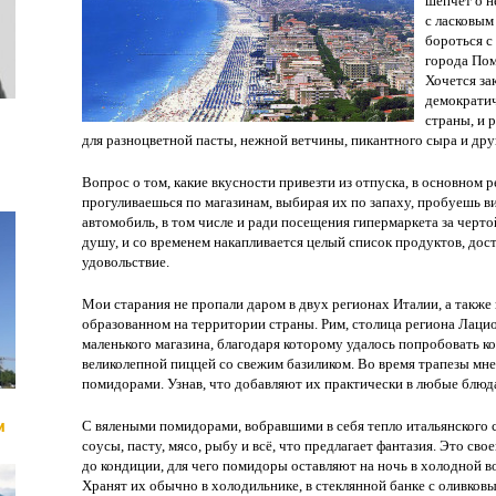
шепчет о н
с ласковым
бороться с
города По
Хочется за
демократич
страны, и 
для разноцветной пасты, нежной ветчины, пикантного сыра и дру
Вопрос о том, какие вкусности привезти из отпуска, в основном
прогуливаешься по магазинам, выбирая их по запаху, пробуешь в
автомобиль, в том числе и ради посещения гипермаркета за черто
душу, и со временем накапливается целый список продуктов, до
удовольствие.
Мои старания не пропали даром в двух регионах Италии, а также
образованном на территории страны. Рим, столица региона Лацио
маленького магазина, благодаря которому удалось попробовать к
великолепной пиццей со свежим базиликом. Во время трапезы мне 
помидорами. Узнав, что добавляют их практически в любые блюда
и
С вялеными помидорами, вобравшими в себя тепло итальянского со
соусы, пасту, мясо, рыбу и всё, что предлагает фантазия. Это св
до кондиции, для чего помидоры оставляют на ночь в холодной во
Хранят их обычно в холодильнике, в стеклянной банке с оливковы