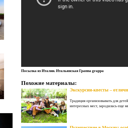
Посылка из Италии. Итальянская Граппа grappa
Похожие материалы:
Экскурсии-квесты – отличн
Традиция организовывать для детей
интересных мест, зародилась еще мн
Путешествие в Москву: осо