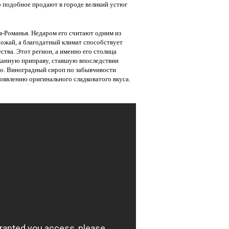
о подобное продают в городе великий устюг
-Романья. Недаром его считают одним из
ожай, а благодатный климат способствует
тва. Этот регион, а именно его столица
сканную приправу, ставшую впоследствии
но. Виноградный сироп по забывчивости
появлению оригинального сладковатого вкуса.