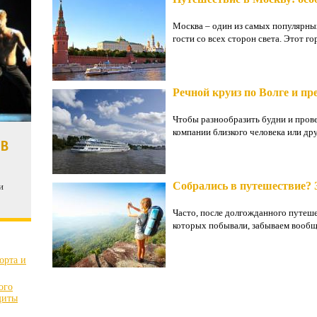
Москва – один из самых популярны
гости со всех сторон света. Этот го
Речной круиз по Волге и п
Чтобы разнообразить будни и прове
компании близкого человека или друз
 В
Собрались в путешествие? 
и
Часто, после долгожданного путеше
которых побывали, забываем вообще,
орта и
ого
щиты