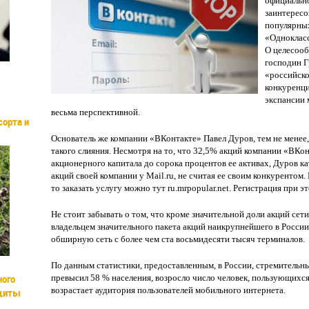
официально
заинтересо
популярных
«Одноклас
О целесооб
господин 
«российск
конкуренци
экспансии 
весьма перспективной.
сорта и
Основатель же компании «ВКонтакте» Павел Дуров, тем не менее
такого слияния. Несмотря на то, что 32,5% акций компании «ВКо
акционерного капитала до сорока процентов ее активах, Дуров ка
акций своей компании у Mail.ru, не считая ее своим конкурентом
то заказать услугу можно тут ru.mrpopular.net. Регистрация при э
Не стоит забывать о том, что кроме значительной доли акций сети
владельцем значительного пакета акций наикрупнейшего в России
обширную сеть с более чем ста восьмидесяти тысяч терминалов.
По данным статистики, предоставленным, в России, стремительны
ного
превысил 58 % населения, возросло число человек, пользующихся
возрастает аудитория пользователей мобильного интернета.
ащиты