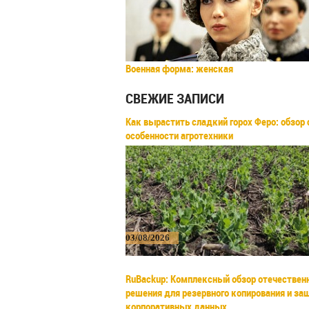
Военная форма: женская
СВЕЖИЕ ЗАПИСИ
Как вырастить сладкий горох Феро: обзор 
особенности агротехники
03/08/2026
RuBackup: Комплексный обзор отечествен
решения для резервного копирования и з
корпоративных данных