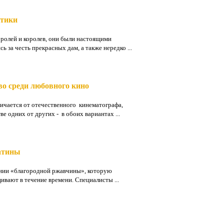
атики
оролей и королев, они были настоящими
ь за честь прекрасных дам, а также нередко ...
о среди любовного кино
ичается от отечественного кинематографа,
ве одних от других - в обоих вариантах ...
атины
ении «благородной ржавчины», которую
вают в течение времени. Специалисты ...