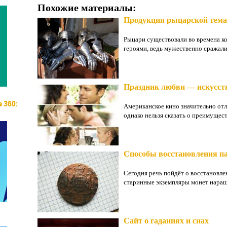
Похожие материалы:
Продукция рыцарской тем
Рыцари существовали во времена к
героями, ведь мужественно сражалис
Праздник любви — искусств
 360:
Американское кино значительно отл
однако нельзя сказать о преимущест
Способы восстановления п
Сегодня речь пойдёт о восстановл
старинные экземпляры монет наращи
Сайт о гаданиях и снах