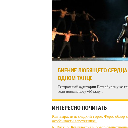
БИЕНИЕ ЛЮБЯЩЕГО СЕРДЦА
ОДНОМ ТАНЦЕ
Театральной аудитории Петербурга уже тр
года знакомо шоу «Между...
ИНТЕРЕСНО ПОЧИТАТЬ
Как вырастить сладкий горох Феро: обзор с
особенности агротехники
RuBackup: Комплексный обзор отечественн