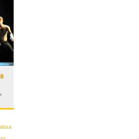
 В
и
орта и
ого