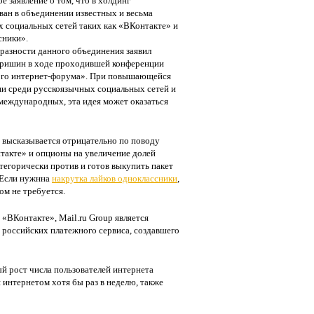
е заявление о том, что в холдинг
ван в объединении известных и весьма
 социальных сетей таких как «ВКонтакте» и
сники».
разности данного объединения заявил
Гришин в ходе проходившей конференции
ого интернет-форума». При повышающейся
и среди русскоязычных социальных сетей и
международных, эта идея может оказаться
, высказывается отрицательно по поводу
нтакте» и опционы на увеличение долей
тегорически против и готов выкупить пакет
. Если нужнна
накрутка лайков одноклассники
,
том не требуется.
 «ВКонтакте», Mail.ru Group является
 российских платежного сервиса, создавшего
й рост числа пользователей интернета
 интернетом хотя бы раз в неделю, также