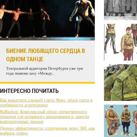
БИЕНИЕ ЛЮБЯЩЕГО СЕРДЦА В
ОДНОМ ТАНЦЕ
Театральной аудитории Петербурга уже три
года знакомо шоу «Между...
ИНТЕРЕСНО ПОЧИТАТЬ
Как вырастить сладкий горох Феро: обзор сорта и
особенности агротехники
RuBackup: Комплексный обзор отечественного
решения для резервного копирования и защиты
корпоративных данных
Оценка эффективности сотрудников через 360: как
выбрать сервис