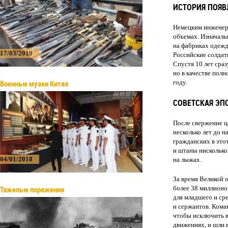
ИСТОРИЯ ПОЯВ
Немецким инженера
объемах. Изначаль
на фабриках одежд
17/03/2019
Российские солдат
Спустя 10 лет сра
но в качестве пол
Военные музеи Китая
году.
СОВЕТСКАЯ ЭП
После свержение ц
несколько лет до 
гражданских в это
и штаны нисколько
04/01/2018
на лыжах.
За время Великой 
Тяжелые поражения
более 38 миллионов
для младшего и ср
и сержантов. Кома
чтобы исключить в
движениях, и шли в