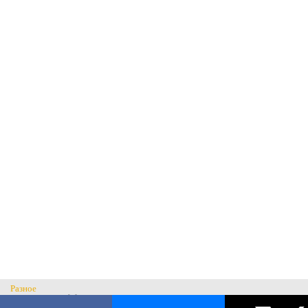
Разное
Главная
Н