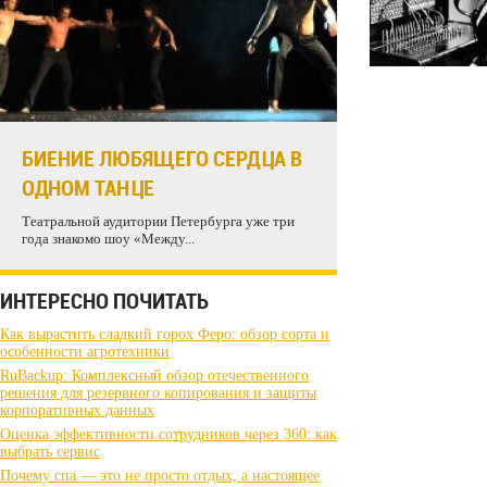
БИЕНИЕ ЛЮБЯЩЕГО СЕРДЦА В
ОДНОМ ТАНЦЕ
Театральной аудитории Петербурга уже три
года знакомо шоу «Между...
ИНТЕРЕСНО ПОЧИТАТЬ
Как вырастить сладкий горох Феро: обзор сорта и
особенности агротехники
RuBackup: Комплексный обзор отечественного
решения для резервного копирования и защиты
корпоративных данных
Оценка эффективности сотрудников через 360: как
выбрать сервис
Почему спа — это не просто отдых, а настоящее