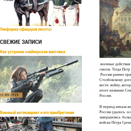
Униформа офицеров пехоты
СВЕЖИЕ ЗАПИСИ
Как устроена снайперская винтовка
военные действия 
смогла. Тогда Петр
России раннее пр
Столбовскому дого
вести войну, кото
итоге название Се
11/09/2025
России.
В период начала в
Военный антиквариат и его приобретение
России удалось ос
завершились больш
войска Петра I ре