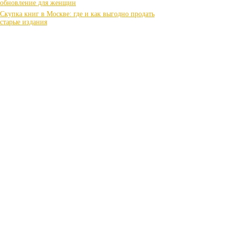
обновление для женщин
Скупка книг в Москве: где и как выгодно продать
старые издания