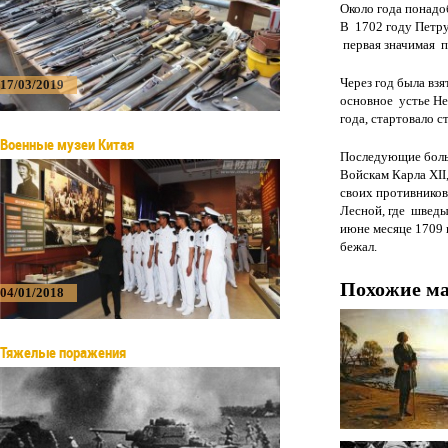
Около года понадо
В 1702 году Петру 
первая значимая п
Через год была взя
17/03/2019
основное устье Не
года, стартовало 
Военные музеи Китая
Последующие больш
Войскам Карла XII
своих противников
Лесной, где шведы
июне месяце 1709 
бежал.
Похожие м
04/01/2018
Тяжелые поражения