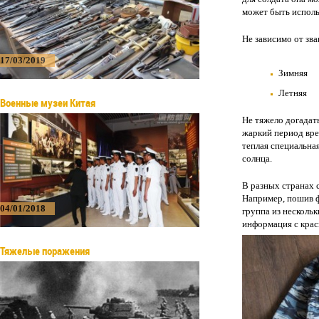
может быть исполь
Не зависимо от зв
17/03/2019
Зимняя
Летняя
Военные музеи Китая
Не тяжело догадать
жаркий период вре
теплая специальная
солнца.
В разных странах 
Например, пошив ф
04/01/2018
группа из нескольк
информация с крас
Тяжелые поражения