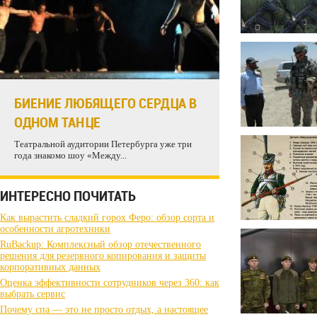
БИЕНИЕ ЛЮБЯЩЕГО СЕРДЦА В
ОДНОМ ТАНЦЕ
Театральной аудитории Петербурга уже три
года знакомо шоу «Между...
ИНТЕРЕСНО ПОЧИТАТЬ
Как вырастить сладкий горох Феро: обзор сорта и
особенности агротехники
RuBackup: Комплексный обзор отечественного
решения для резервного копирования и защиты
корпоративных данных
Оценка эффективности сотрудников через 360: как
выбрать сервис
Почему спа — это не просто отдых, а настоящее