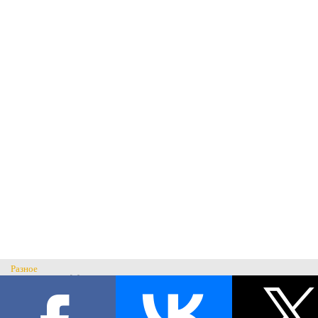
Разное
Главная
Н
История музея
С
Музеи России