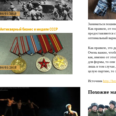
04/01/2018
Заниматься пошив
Антикварный бизнес и медали СССР
Как правило, от го
предоставляются с
оптимальный вариа
Как правило, это 
Очень важно, чтоб
как, именно от это
для формы, то они 
лишь в том случае,
04/01/2018
целую партию, то 
Источник
http://br
Похожие м