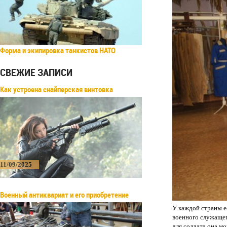
Форма и экипировка танкистов НАТО
СВЕЖИЕ ЗАПИСИ
Как устроена снайперская винтовка
11/09/2025
Военный антиквариат и его приобретение
У каждой страны е
военного служащег
для солдата она м