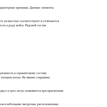
характерные признаки. Данные элементы
гу полностью соответствуют и отличаются
сть к роду войск. Рядовой состав
длежность к сержантскому составу
 поперек погон. На звание старшины
 двух и трех штук, появляются при присвоении
ом и небольшие звездочки, расположенные