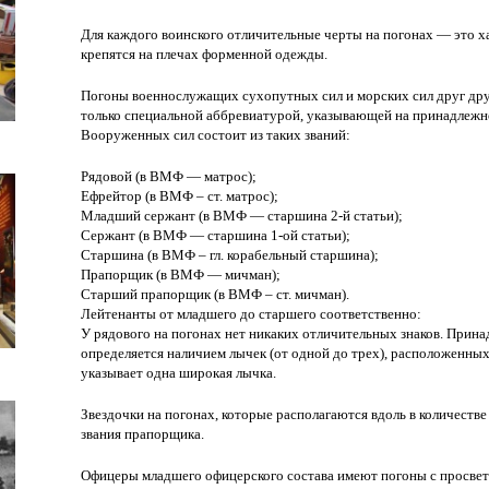
Для каждого воинского отличительные черты на погонах — это 
крепятся на плечах форменной одежды.
Погоны военнослужащих сухопутных сил и морских сил друг дру
только специальной аббревиатурой, указывающей на принадлежно
Вооруженных сил состоит из таких званий:
Рядовой (в ВМФ — матрос);
Ефрейтор (в ВМФ – ст. матрос);
Младший сержант (в ВМФ — старшина 2-й статьи);
Сержант (в ВМФ — старшина 1-ой статьи);
Старшина (в ВМФ – гл. корабельный старшина);
Прапорщик (в ВМФ — мичман);
Старший прапорщик (в ВМФ – ст. мичман).
Лейтенанты от младшего до старшего соответственно:
У рядового на погонах нет никаких отличительных знаков. Прина
определяется наличием лычек (от одной до трех), расположенных
указывает одна широкая лычка.
Звездочки на погонах, которые располагаются вдоль в количестве
звания прапорщика.
Офицеры младшего офицерского состава имеют погоны с просвет