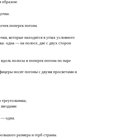
 образом:
дочка.
дочек поперек погона.
дочки, которые находятся в углах условного
ка: одна — на полосе, две с двух сторон
вдоль полосы и поперек погона по паре
ицеры носят погоны с двумя просветами и
о треугольника;
звездами:
 — одна.
ольшого размера и герб страны.