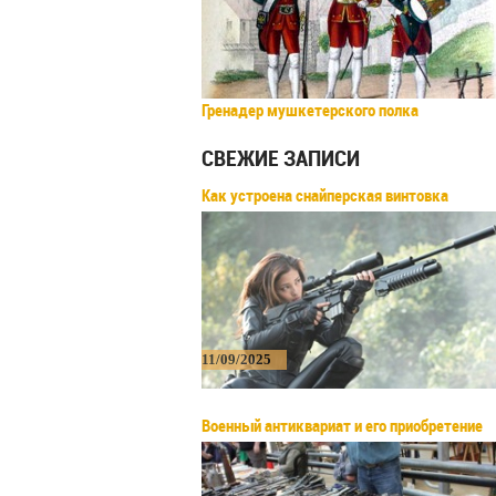
Гренадер мушкетерского полка
СВЕЖИЕ ЗАПИСИ
Как устроена снайперская винтовка
11/09/2025
Военный антиквариат и его приобретение