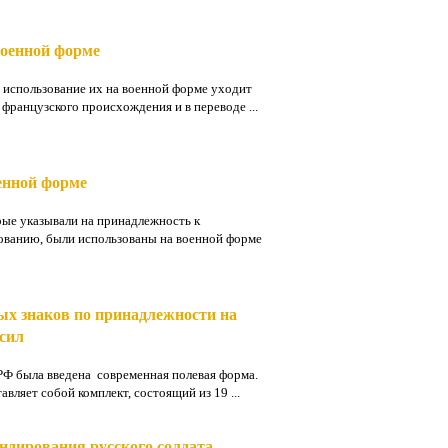
военной форме
 использование их на военной форме уходит
 французского происхождения и в переводе ...
енной форме
ые указывали на принадлежность к
ванию, были использованы на военной форме
ых знаков по принадлежности на
сил
РФ была введена современная полевая форма.
ляет собой комплект, состоящий из 19 ...
ндирования русского солдата