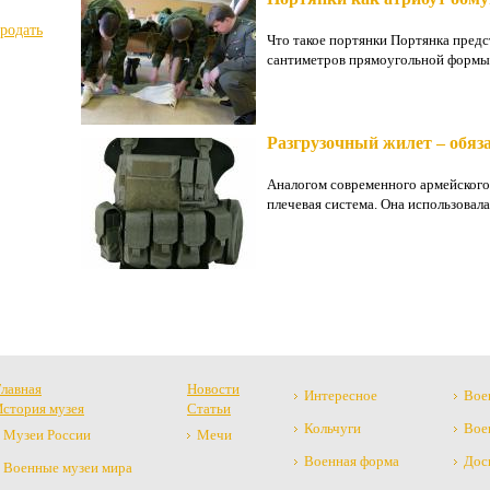
продать
Что такое портянки Портянка предс
сантиметров прямоугольной формы. 
Разгрузочный жилет – обя
Аналогом современного армейского 
плечевая система. Она использовала
Главная
Новости
Интересное
Вое
История музея
Статьи
Кольчуги
Вое
Музеи России
Мечи
Военная форма
Дос
Военные музеи мира