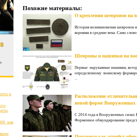
Похожие материалы:
О креплении шевронов на 
История возникновения шевронов и
корнями в средние века. Само слово
 В
Шевроны и нашивки на во
и
Первые нарукавные нашивки, котор
определенному воинскому формиро
...
орта и
Расположение отличительн
новой форме Вооруженных 
ого
щиты
С 2014 года в Вооруженных силах 
Форменное обмундирование представ
60: как
оящее
Портянки как атрибут обму