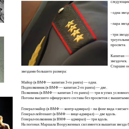
следующим
- одна звез
- пара звез
- три звез
треугольни
просвета.
Капитан — 
звездочек.
Старшие оф
звездами большего размера:
Майор (в ВМФ — капитан 3-го ранга) — одна.
Подполковник (в ВМФ — капитан 2-го ранга) — две.
Полковник (в ВМФ — капитан 1-го ранга) — три в углах условног
Погоны высшего офицерского состава без просветов с вышитыми 
Генерал-майор (в ВМФ — контр-адмирал) – на фоне вида «зигзаг»
Генерал-лейтенант (в ВМФ — вице-адмирал) — две вдоль.
Генерал-полковник (в ВМФ — адмирал) — три вдоль.
На погонах Маршала Вооруженных сил имеется вышитая звезда б