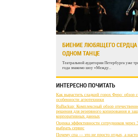
БИЕНИЕ ЛЮБЯЩЕГО СЕРДЦА
ОДНОМ ТАНЦЕ
Театральной аудитории Петербурга уже тр
года знакомо шоу «Между...
ИНТЕРЕСНО ПОЧИТАТЬ
Как вырастить сладкий горох Феро: обзор с
особенности агротехники
RuBackup: Комплексный обзор отечественн
решения для резервного копирования и за
корпоративных данных
Оценка эффективности сотрудников через 3
выбрать сервис
Почему спа — это не просто отдых, а наст