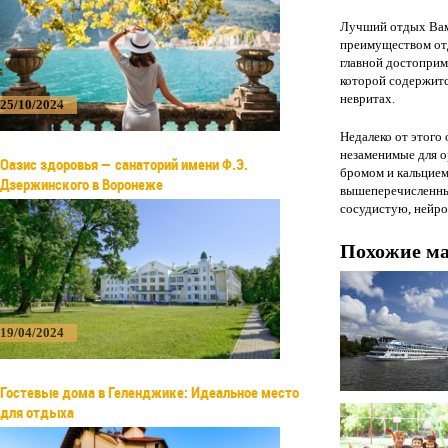
Лучший отдых Вам
преимуществом отд
главной достоприме
которой содержитс
невритах.
25/10/2024
Недалеко от этого
незаменимые для о
Оазис здоровья — санаторий имени Ф.Э.
бромом и кальцием
Дзержинского в Воронеже
вышеперечисленны
сосудистую, нейр
Похожие м
19/04/2024
Гостевые дома в Геленджике: Идеальное место
для отдыха