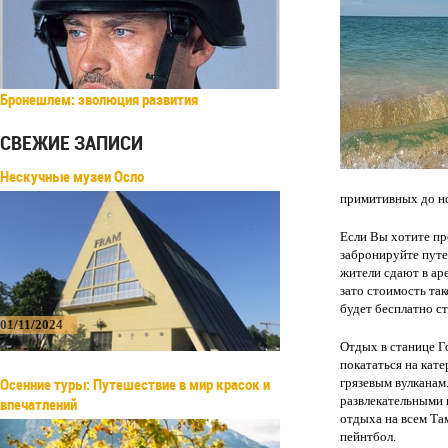
Бронешлем: эволюция развития
СВЕЖИЕ ЗАПИСИ
Нескучные музеи Осло
примитивных до н
Если Вы хотите пр
забронируйте путе
жители сдают в ар
зато стоимость та
будет бесплатно с
01/11/2024
Отдых в станице Г
покататься на кате
Осенние туры: Путешествие в мир красок и
грязевым вулканам
развлекательными 
впечатлений
отдыха на всем Та
пейнтбол.