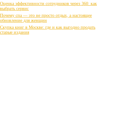
Оценка эффективности сотрудников через 360: как
выбрать сервис
Почему спа — это не просто отдых, а настоящее
обновление для женщин
Скупка книг в Москве: где и как выгодно продать
старые издания