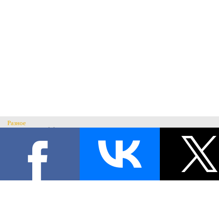
Разное
Главная
Н
История музея
С
Музеи России
© Музей военного костюма 2026.
Военные музеи мира
Все права защищены