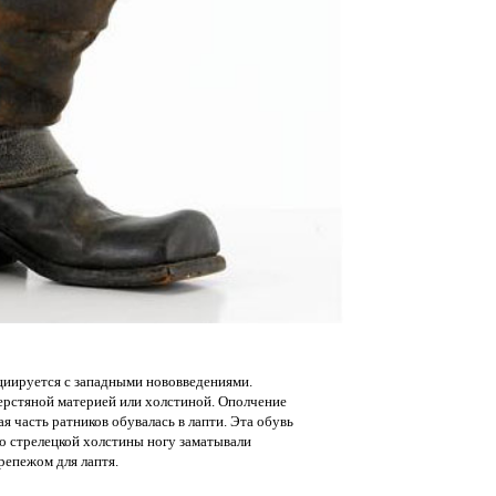
оциируется с западными нововведениями.
шерстяной материей или холстиной. Ополчение
 часть ратников обувалась в лапти. Эта обувь
то стрелецкой холстины ногу заматывали
крепежом для лаптя.