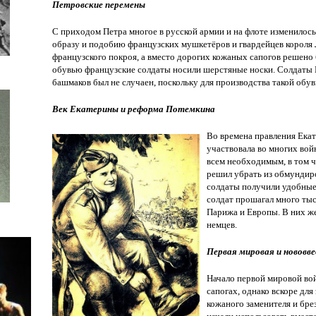
Петровские перемены
С приходом Петра многое в русской армии и на флоте изменилось.
образу и подобию французских мушкетёров и гвардейцев короля 
французского покроя, а вместо дорогих кожаных сапогов решено
обувью французские солдаты носили шерстяные носки. Солдаты 
башмаков был не случаен, поскольку для производства такой обув
Век Екатерины и реформа Потемкина
Во времена правления Ека
участвовала во многих вой
всем необходимым, в том ч
решил убрать из обмундир
солдаты получили удобные 
солдат прошагал много тыс
Парижа и Европы. В них же
немцев.
Первая мировая и нововв
Начало первой мировой вой
сапогах, однако вскоре для
кожаного заменителя и бре