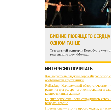
БИЕНИЕ ЛЮБЯЩЕГО СЕРДЦА
ОДНОМ ТАНЦЕ
Театральной аудитории Петербурга уже тр
года знакомо шоу «Между...
ИНТЕРЕСНО ПОЧИТАТЬ
Как вырастить сладкий горох Феро: обзор с
особенности агротехники
RuBackup: Комплексный обзор отечественн
решения для резервного копирования и за
корпоративных данных
Оценка эффективности сотрудников через 3
выбрать сервис
Почему спа — это не просто отдых, а наст