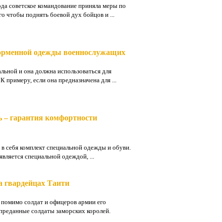
ода советское командование приняла меры по
о чтобы поднять боевой дух бойцов и ...
 форменной одежды военнослужащих
альной и она должна использоваться для
 примеру, если она предназначена для ...
ь – гарантия комфортности
в себя комплект специальной одежды и обуви.
является специальной одеждой, ...
а гвардейцах Таити
 помимо солдат и офицеров армии его
 преданные солдаты заморских королей.