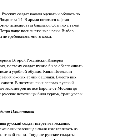
 Русских солдат начали одевать и обувать по
Людовика 14. В армии появился кафтан
 было использовать башмаки. Обычно с такой
Петра чаще носили вязаные носки. Выбор
и не требовалось много кожи.
терины Второй Российская Империя
нах, поэтому солдат нужно было обеспечивать
исле и удобной обувью. Князь Потемкин
ования южных армий башмаки. Вместо них
сапоги. В потемкинских сапогах русский
яч километров по все Европе от Москвы до
 русские пехотинцы били турков, французов и
едения Плотникова
ны русский солдат встретил в кожаных
 экономии голенища начали изготавливать из
зентовой ткани. Тогда же русские солдаты