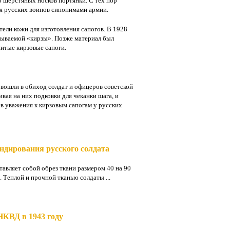
о шерстяных носков портянки. С тех пор
ля русских воинов синонимами армии.
тели кожи для изготовления сапогов. В 1928
азываемой «кирзы». Позже материал был
итые кирзовые сапоги.
 вошли в обиход солдат и офицеров советской
вая на них подковки для чеканки шага, и
в уважения к кирзовым сапогам у русских
ндирования русского солдата
тавляет собой обрез ткани размером 40 на 90
Теплой и прочной тканью солдаты ...
НКВД в 1943 году