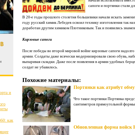
начали использовать вмест
сапоги и портянки стали д
В 20-е годы прошлого столетия большевики начали искать замени
году русский химик Лебедев освоил технику изготовления так н
доработан другим химиком Плотниковым. Так и появились знамен
Кирзовые сапоги
 В
После победы во второй мировой войне кирзовые сапоги надолго
армии. Солдаты даже всячески модернизировали свою обувь, наби
и
выпаривая складки. Даже после появления в армии удобных берце
солдат не убавилось.
Похожие материалы:
Портянки как атрибут обму
орта и
Что такое портянки Портянка предс
ого
сантиметров прямоугольной формы. 
щиты
60: как
Обновленная форма войск 
оящее