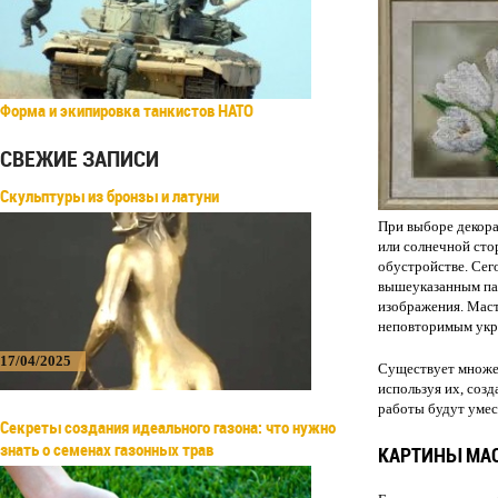
Форма и экипировка танкистов НАТО
СВЕЖИЕ ЗАПИСИ
Скульптуры из бронзы и латуни
При выборе декора
или солнечной сто
обустройстве. Сег
вышеуказанным пар
изображения. Маст
неповторимым укра
17/04/2025
Существует множес
используя их, соз
работы будут умест
Секреты создания идеального газона: что нужно
знать о семенах газонных трав
КАРТИНЫ МАС