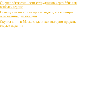
Оценка эффективности сотрудников через 360: как
выбрать сервис
Почему спа — это не просто отдых, а настоящее
обновление для женщин
Скупка книг в Москве: где и как выгодно продать
старые издания