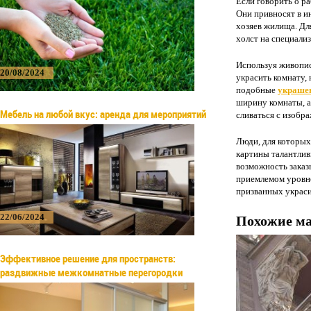
Если говорить о р
Они привносят в и
хозяев жилища. Дл
холст на специали
Используя живопис
20/08/2024
украсить комнату,
подобные
украшен
ширину комнаты, а
Мебель на любой вкус: аренда для мероприятий
сливаться с изобра
Люди, для которых 
картины талантлив
возможность заказ
приемлемом уровне
призванных украси
22/06/2024
Похожие м
Эффективное решение для пространств:
раздвижные межкомнатные перегородки