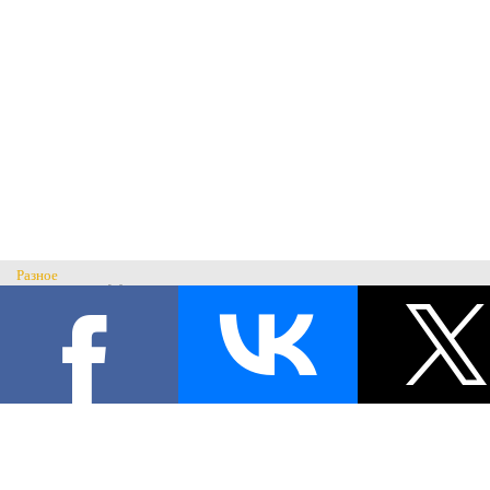
Разное
Главная
Н
История музея
С
Музеи России
© Музей военного костюма 2026.
Военные музеи мира
Все права защищены