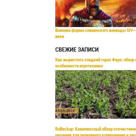
Военная форма славянского воеводы XIV—
века
СВЕЖИЕ ЗАПИСИ
Как вырастить сладкий горох Феро: обзор 
особенности агротехники
03/08/2026
RuBackup: Комплексный обзор отечествен
решения для резервного копирования и з