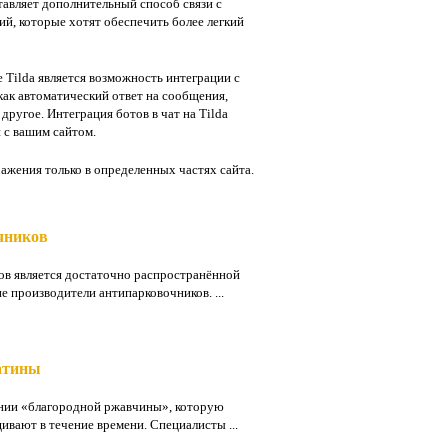
тавляет дополнительный способ связи с
ий, которые хотят обеспечить более легкий
 Tilda является возможность интеграции с
как автоматический ответ на сообщения,
другое. Интеграция ботов в чат на Tilda
 с вашим сайтом.
ражения только в определенных частях сайта.
чников
ов является достаточно распространённой
е производители антипарковочников. ...
атины
ении «благородной ржавчины», которую
вают в течение времени. Специалисты ...