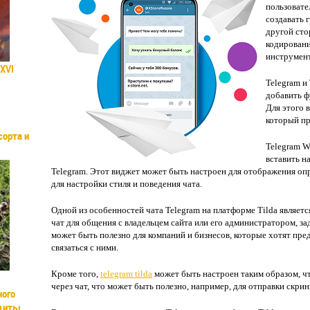
пользовате
создавать г
другой сто
кодировани
инструмент
XVI
Telegram и
добавить ф
Для этого 
который пр
сорта и
Telegram W
вставить н
Telegram. Этот виджет может быть настроен для отображения опре
для настройки стиля и поведения чата.
Одной из особенностей чата Telegram на платформе Tilda является
чат для общения с владельцем сайта или его администратором, з
может быть полезно для компаний и бизнесов, которые хотят пр
связаться с ними.
Кроме того,
telegram tilda
может быть настроен таким образом, ч
через чат, что может быть полезно, например, для отправки скри
ного
ащиты