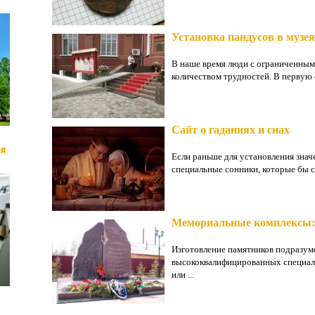
Установка пандусов в музе
В наше время люди с ограниченны
количеством трудностей. В первую 
Сайт о гаданиях и снах
ая
Если раньше для установления знач
специальные сонники, которые бы с
Мемориальные комплексы: 
Изготовление памятников подразуме
высококвалифицированных специали
или ...