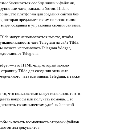
лям обмениваться сообщениями и файлами,
рупповые чаты, каналы и ботов. Tilda, с
роны, это платформа для создания сайтов без
я, которая предлагает своим пользователям
ы для создания и управления своими сайтами.
 Tilda могут использоваться вместе, чтобы
ункциональность чата Telegram на сайт Tilda.
вы можете использовать Telegram Widget,
едоставляет Telegram.
idget — это HTML-код, который можно
а страницу Tilda для создания окна чата
деленного чата или канала Telegram, а также
 то, что пользователи могут использовать этот
адавать вопросы или получать помощь. Это
едоставить своим клиентам удобный способ
тобы включать возможность отправки файлов
ншотов или документов.