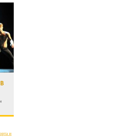
 В
и
орта и