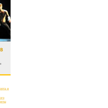
 В
и
орта и
ого
щиты