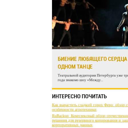
БИЕНИЕ ЛЮБЯЩЕГО СЕРДЦА
ОДНОМ ТАНЦЕ
Театральной аудитории Петербурга уже тр
года знакомо шоу «Между...
ИНТЕРЕСНО ПОЧИТАТЬ
Как вырастить сладкий горох Феро: обзор с
особенности агротехники
RuBackup: Комплексный обзор отечественн
решения для резервного копирования и за
корпоративных данных