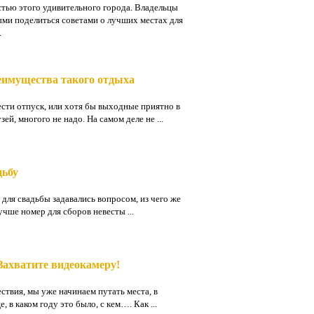
стью этого удивительного города. Владельцы
ыми поделиться советами о лучших местах для
.
реимущества такого отдыха
сти отпуск, или хотя бы выходные приятно в
ей, многого не надо. На самом деле не ...
дьбу
для свадьбы задавались вопросом, из чего же
чше номер для сборов невесты ...
Захватите видеокамеру!
ствия, мы уже начинаем путать места, в
 в каком году это было, с кем…. Как ...