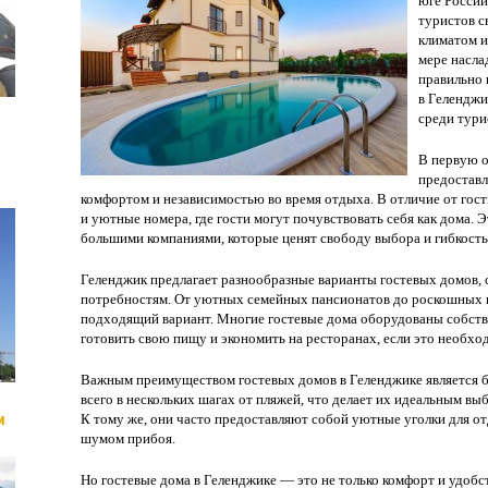
юге России
туристов с
климатом и
мере насла
правильно 
в Геленджи
среди тури
В первую 
предостав
комфортом и независимостью во время отдыха. В отличие от го
и уютные номера, где гости могут почувствовать себя как дома. 
большими компаниями, которые ценят свободу выбора и гибкость 
Геленджик предлагает разнообразные варианты гостевых домов,
потребностям. От уютных семейных пансионатов до роскошных ви
подходящий вариант. Многие гостевые дома оборудованы собств
готовить свою пищу и экономить на ресторанах, если это необхо
Важным преимуществом гостевых домов в Геленджике является б
всего в нескольких шагах от пляжей, что делает их идеальным вы
и
К тому же, они часто предоставляют собой уютные уголки для от
шумом прибоя.
Но гостевые дома в Геленджике — это не только комфорт и удоб