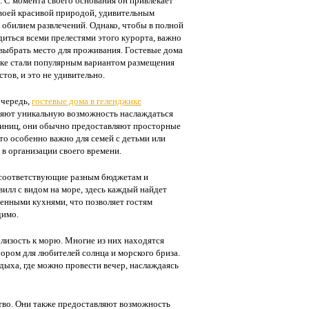
. С момента своего основания он привлекает
воей красивой природой, удивительным
 обилием развлечений. Однако, чтобы в полной
диться всеми прелестями этого курорта, важно
выбрать место для проживания. Гостевые дома
ке стали популярным вариантом размещения
стов, и это не удивительно.
очередь,
гостевые дома в геленджике
ляют уникальную возможность наслаждаться
стиниц, они обычно предоставляют просторные
Это особенно важно для семей с детьми или
в организации своего времени.
 соответствующие разным бюджетам и
лл с видом на море, здесь каждый найдет
енными кухнями, что позволяет гостям
димо.
лизость к морю. Многие из них находятся
бором для любителей солнца и морского бриза.
дыха, где можно провести вечер, наслаждаясь
ство. Они также предоставляют возможность